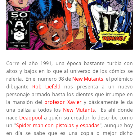
Corre el año 1991, una época bastante turbia con
altos y bajos en lo que al universo de los cómics se
refería. En el numero 98 de
New Mutants
, el polémico
dibujante
Rob Liefeld
nos presenta a un nuevo
personaje armado hasta los dientes que irrumpe en
la mansión del
profesor Xavier
y básicamente le da
una paliza a todos los
New Mutants
. Es ahí donde
nace
Deadpool
a quién su creador lo describe como
un "
Spider-man con pistolas y espadas
", aunque hoy
en día se sabe que es una copia o mejor dicho