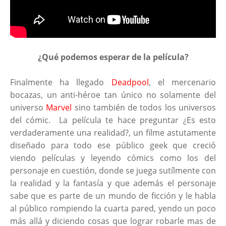
¿Qué podemos esperar de la película?
Finalmente ha llegado
Deadpool
, el mercenario
bocazas, un anti-héroe tan único no solamente del
universo
Marvel
sino también de todos los universos
del cómic. La película te hace preguntar ¿Es esto
verdaderamente una realidad?, un filme astutamente
diseñado para todo ese público geek que creció
viendo películas y leyendo cómics como los del
personaje en cuestión, donde se juega sutílmente con
la realidad y la fantasía y que además el personaje
sabe que es parte de un mundo de ficción y le habla
al público rompiendo la cuarta pared, yendo un poco
más allá y diciendo cosas que lograr robarle mas de