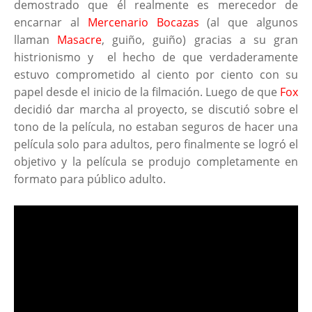
demostrado que él realmente es merecedor de
encarnar al
Mercenario Bocazas
(al que algunos
llaman
Masacre
, guiño, guiño) gracias a su gran
histrionismo y el hecho de que verdaderamente
estuvo comprometido al ciento por ciento con su
papel desde el inicio de la filmación. Luego de que
Fox
decidió dar marcha al proyecto, se discutió sobre el
tono de la película, no estaban seguros de hacer una
película solo para adultos, pero finalmente se logró el
objetivo y la película se produjo completamente en
formato para público adulto.