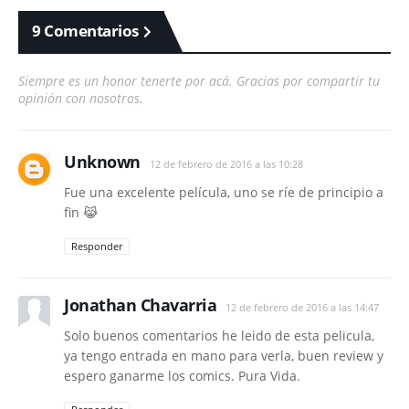
9 Comentarios
Siempre es un honor tenerte por acá. Gracias por compartir tu
opinión con nosotros.
Unknown
12 de febrero de 2016 a las 10:28
Fue una excelente película, uno se ríe de principio a
fin 😹
Responder
Jonathan Chavarria
12 de febrero de 2016 a las 14:47
Solo buenos comentarios he leido de esta pelicula,
ya tengo entrada en mano para verla, buen review y
espero ganarme los comics. Pura Vida.