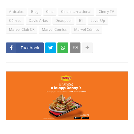
Artículos
Blog
Cine
Cine internacional
Cine y TV
Cómics
David Arias
Deadpool
E1
Level Up
Marvel Club CR
Marvel Comics
Marvel Cómics
Facebook