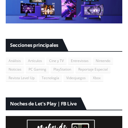
Secciones principales
Análisis
Artículos
Cine y TV
Entrevistas
Nintendo
Noticias
PC Gaming
PlayStation
Reportaje Especial
Revista Level Up
Tecnología
Videojuegos
Xbox
Noches de Let's Play | FB Live