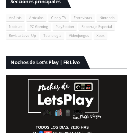
Secciones principales
Análisis
Artículos
Cine y TV
Entrevistas
Nintendo
Noticias
PC Gaming
PlayStation
Reportaje Especial
Revista Level Up
Tecnología
Videojuegos
Xbox
Noches de Let's Play | FB Live