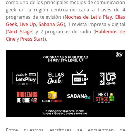
como uno de los principales medios de comunicación
geek en la región centroamericana a través de 4
programas de televisión (
Noches de Let's Play
,
Ellas
Geek
,
Live Up
,
Sabana GG
), 1 revista impresa y digital
(
Next Stage
) y 2 programas de radio (
Hablemos de
Cine
y
Press Start
).
Entre nuestros escritores se encuentran de