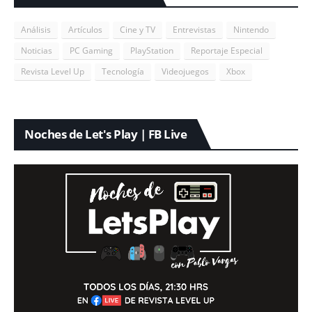
Análisis
Artículos
Cine y TV
Entrevistas
Nintendo
Noticias
PC Gaming
PlayStation
Reportaje Especial
Revista Level Up
Tecnología
Videojuegos
Xbox
Noches de Let's Play | FB Live