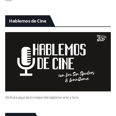
Hablemos de Cine
Disfruta aquí de lo mejor del séptimo arte y la tv