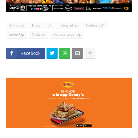
Artículos
Blog
E1
fotografías
Galaxy S21
Level Up
Noticias
Revista Level Up
Facebook