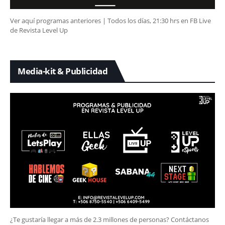
Ver aquí programas anteriores | Todos los días, 21:30 hrs en FB Live
de Revista Level Up
Media-kit & Publicidad
¿Te gustaría llegar a más de 2.3 millones de personas? Contáctanos