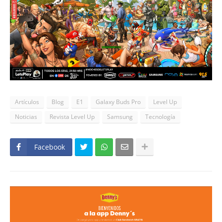
Artículos
Blog
E1
Galaxy Buds Pro
Level Up
Noticias
Revista Level Up
Samsung
Tecnología
Facebook