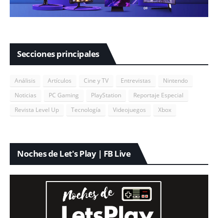
Secciones principales
Análisis
Artículos
Cine y TV
Entrevistas
Nintendo
Noticias
PC Gaming
PlayStation
Reportaje Especial
Revista Level Up
Tecnología
Videojuegos
Xbox
Noches de Let's Play | FB Live