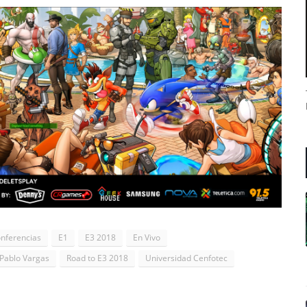
nferencias
E1
E3 2018
En Vivo
Pablo Vargas
Road to E3 2018
Universidad Cenfotec