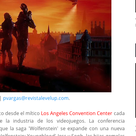
 |
pvargas@revistalevelup.com
.
to desde el mítico
Los Angeles Convention Center
cada
e la industria de los videojuegos. La conferencia
que la saga 'Wolfenstein' se expande con una nueva
olfenstein: Youngblood' Jess y Soph, las hijas gemelas