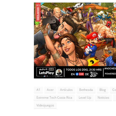
A1
Acer
Artículos
Bethesda
Blog
Co
Extreme Tech Costa Rica
Level Up
Noticias
Videojuegos