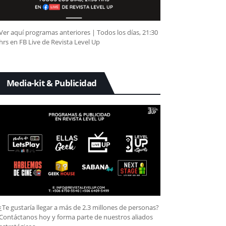
Ver aquí programas anteriores | Todos los días, 21:30
hrs en FB Live de Revista Level Up
Media-kit & Publicidad
¿Te gustaría llegar a más de 2.3 millones de personas?
Contáctanos hoy y forma parte de nuestros aliados