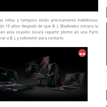
s niñas y tampoco están precisamente indefensas:
o 19 años después de que B. J. Blazkowicz iniciara la
en esta ocasión tocará repartir plomo en una París
ar a B. J. y sobrevivir para contarlo.