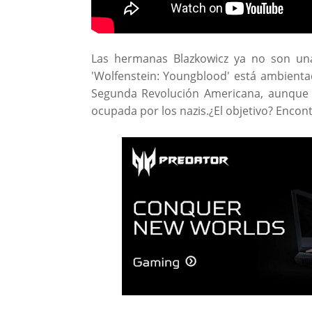
Las hermanas Blazkowicz ya no son una
'Wolfenstein: Youngblood' está ambientad
Segunda Revolución Americana, aunque 
ocupada por los nazis.¿El objetivo? Encontr