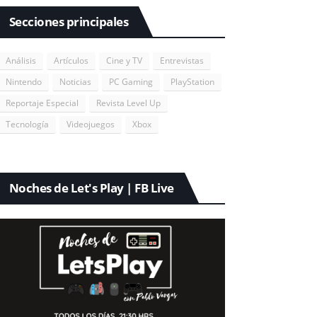
Secciones principales
Análisis
Artículos
Cine y TV
Entrevistas
Nintendo
Noticias
PC Gaming
PlayStation
Reportaje Especial
Revista Level Up
Tecnología
Videojuegos
Xbox
Noches de Let's Play | FB Live