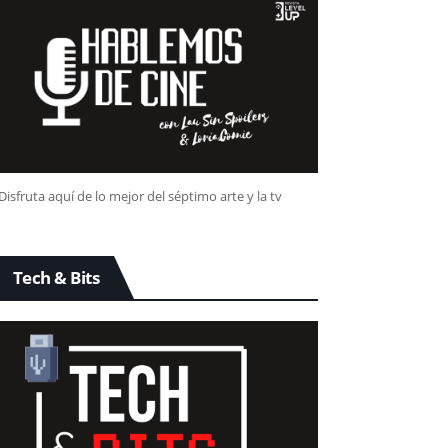
Disfruta aquí de lo mejor del séptimo arte y la tv
Tech & Bits