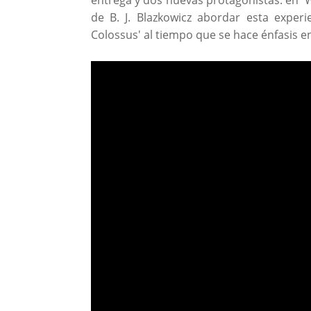
de B. J. Blazkowicz abordar esta expe
Colossus' al tiempo que se hace énfasis en