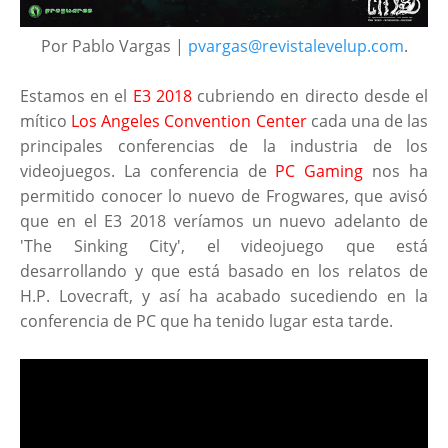
Por Pablo Vargas |
pvargas@revistalevelup.com
.
Estamos en el
E3 2018
cubriendo en directo desde el
mítico
Los Angeles Convention Center
cada una de las
principales conferencias de la industria de los
videojuegos. La conferencia de
PC Gaming
nos ha
permitido conocer lo nuevo de Frogwares, que avisó
que en el E3 2018 veríamos un nuevo adelanto de
'The Sinking City', el videojuego que está
desarrollando y que está basado en los relatos de
H.P. Lovecraft, y así ha acabado sucediendo en la
conferencia de PC que ha tenido lugar esta tarde.