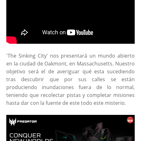
'The Sinking City' nos presentará un mundo abierto
en la ciudad de Oakmont, en Massachusetts. Nuestro
objetivo será el de averiguar qué esta sucediendo
tras descubrir que por sus calles se están
produciendo inundaciones fuera de lo normal,
teniendo que recolectar pistas y completar misiones
hasta dar con la fuente de este todo este misterio.