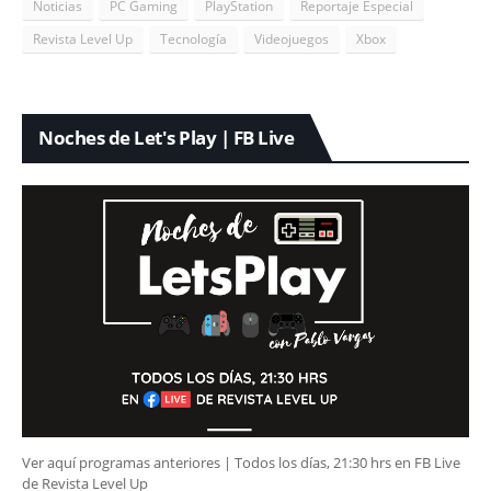
Noticias
PC Gaming
PlayStation
Reportaje Especial
Revista Level Up
Tecnología
Videojuegos
Xbox
Noches de Let's Play | FB Live
Ver aquí programas anteriores | Todos los días, 21:30 hrs en FB Live
de Revista Level Up