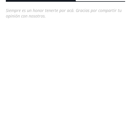
Siempre es un honor tenerte por acá. Gracias por compartir tu
opinión con nosotros.