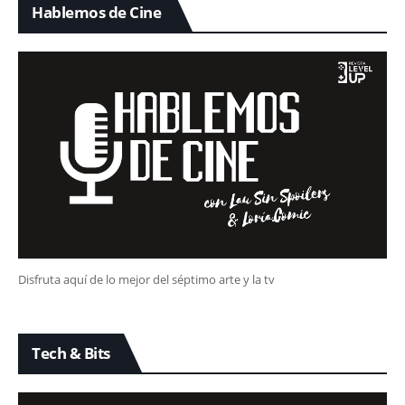
Hablemos de Cine
Disfruta aquí de lo mejor del séptimo arte y la tv
Tech & Bits