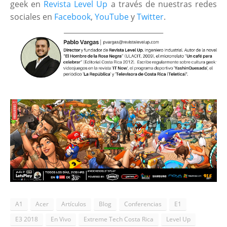
geek en
Revista Level Up
a través de nuestras redes
sociales en
Facebook
,
YouTube
y
Twitter
.
____________________________
A1
Acer
Artículos
Blog
Conferencias
E1
E3 2018
En Vivo
Extreme Tech Costa Rica
Level Up