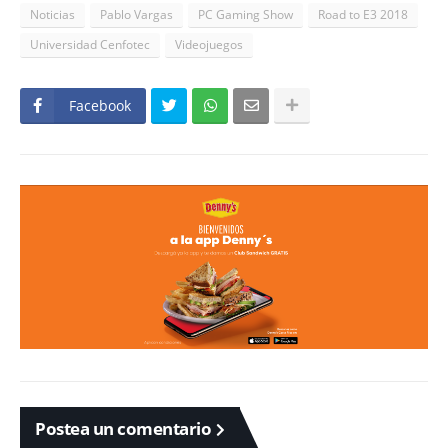
Noticias
Pablo Vargas
PC Gaming Show
Road to E3 2018
Universidad Cenfotec
Videojuegos
Facebook
Postea un comentario