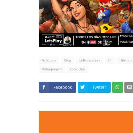
Artículos
Blog
Cultura Geek
E1
Hitman
Videojuegos
Xbox One
Facebook
Twitter