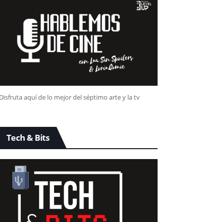
Disfruta aquí de lo mejor del séptimo arte y la tv
Tech & Bits