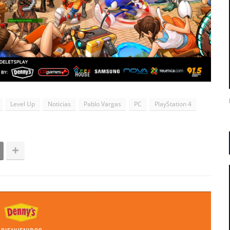
Level Up
Noticias
Pablo Vargas
PC
PlayStation 4