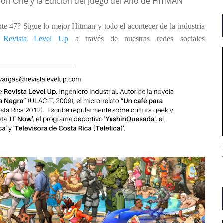
on One y la Edición del Juego del Año de HITMAN
ente 47?
Sigue lo mejor Hitman y todo el acontecer de la industria
n
Revista Level Up
a través de nuestras redes sociales
_____________________