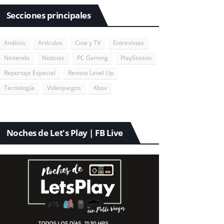
Secciones principales
Análisis
Artículos
Cine y TV
Entrevistas
Nintendo
Noticias
PC Gaming
PlayStation
Reportaje Especial
Revista Level Up
Tecnología
Videojuegos
Xbox
Noches de Let's Play | FB Live