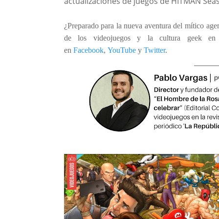
actualizaciones de juegos de HITMAN Seas
¿Preparado para la nueva aventura del mítico ag
de los videojuegos y la cultura geek e
en
Facebook
,
YouTube
y
Twitter
.
_______