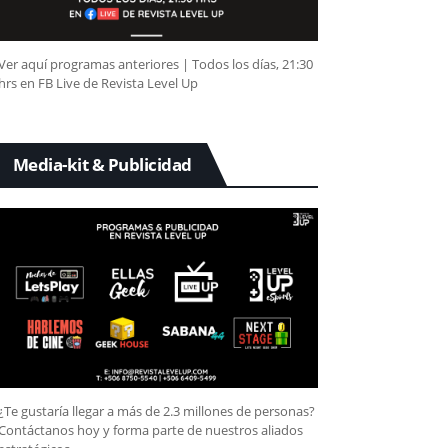
Ver aquí programas anteriores | Todos los días, 21:30
hrs en FB Live de Revista Level Up
Media-kit & Publicidad
¿Te gustaría llegar a más de 2.3 millones de personas?
Contáctanos hoy y forma parte de nuestros aliados