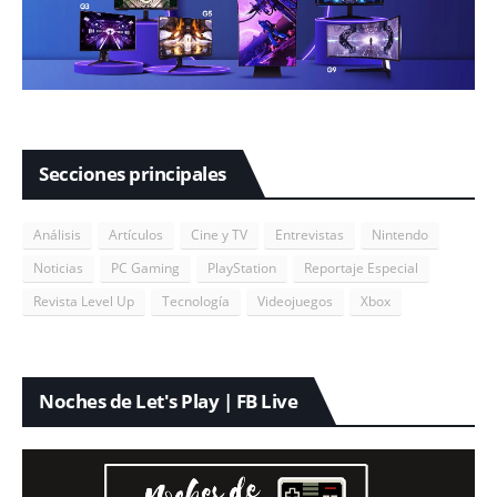
Secciones principales
Análisis
Artículos
Cine y TV
Entrevistas
Nintendo
Noticias
PC Gaming
PlayStation
Reportaje Especial
Revista Level Up
Tecnología
Videojuegos
Xbox
Noches de Let's Play | FB Live