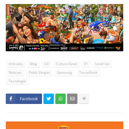
Artículos
Blog
C4
Cultura Geek
E1
Level Up
Noticias
Pablo Vargas
Samsung
TecnoGeek
Tecnología
Facebook