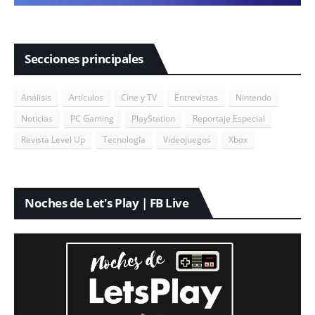
Secciones principales
Análisis
Artículos
Cine y TV
Entrevistas
Nintendo
Noticias
PC Gaming
PlayStation
Reportaje Especial
Revista Level Up
Tecnología
Videojuegos
Xbox
Noches de Let's Play | FB Live