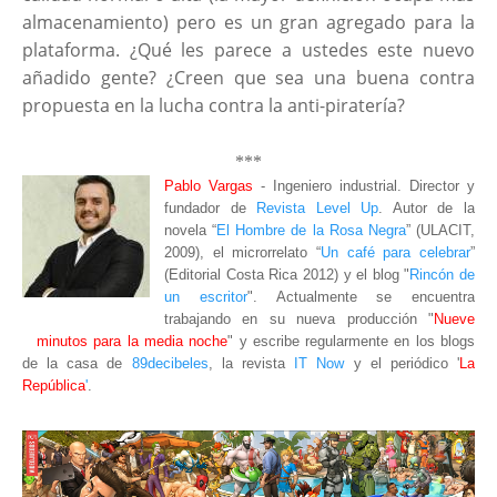
almacenamiento) pero es un gran agregado para la
plataforma. ¿Qué les parece a ustedes este nuevo
añadido gente? ¿Creen que sea una buena contra
propuesta en la lucha contra la anti-piratería?
***
Pablo Vargas
- Ingeniero industrial. Director y
fundador de
Revista Level Up
. Autor de la
novela “
El Hombre de la Rosa Negra
” (ULACIT,
2009), el microrrelato “
Un café para celebrar
”
(Editorial Costa Rica 2012) y el blog "
Rincón de
un escritor
"
. Actualmente se encuentra
trabajando en su nueva producción "
Nueve
minutos para la media noche
" y escribe regularmente en los blogs
de la casa de
89decibeles
, la revista
IT Now
y el periódico '
La
República
'
.