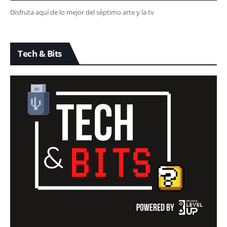
Disfruta aquí de lo mejor del séptimo arte y la tv
Tech & Bits