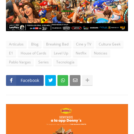
Artículos
Blog
Breaking Bad
Cine y TV
Cultura Geek
E1
House of Cards
Level Up
Netflix
Noticias
Pablo Vargas
Series
Tecnología
Facebook