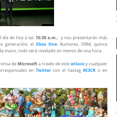
l día de hoy a las
10:30 a.m.
, y nos presentarán más
te generación; el
Xbox One
. Rumores, DRM, quince
nda mano, todo será revelado en menos de una hora.
prensa de
Microsoft
a través de este
enlace
y cualquier
orresponsales en
Twitter
con el hastag
#E3CR
o en