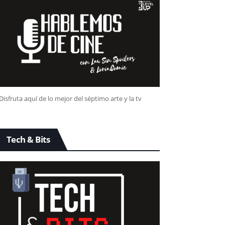
Disfruta aquí de lo mejor del séptimo arte y la tv
Tech & Bits