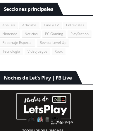
Secciones principales
Análisis
Artículos
Cine y TV
Entrevistas
Nintendo
Noticias
PC Gaming
PlayStation
Reportaje Especial
Revista Level Up
Tecnología
Videojuegos
Xbox
Noches de Let's Play | FB Live