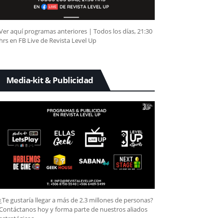
Ver aquí programas anteriores | Todos los días, 21:30
hrs en FB Live de Revista Level Up
Media-kit & Publicidad
¿Te gustaría llegar a más de 2.3 millones de personas?
Contáctanos hoy y forma parte de nuestros aliados