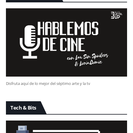
Disfruta aquí de lo mejor del séptimo arte y la tv
Tech & Bits