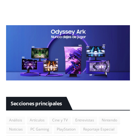
Secciones principales
Análisis
Artículos
Cine y TV
Entrevistas
Nintendo
Noticias
PC Gaming
PlayStation
Reportaje Especial