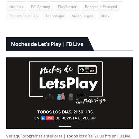
Noticias
PC Gaming
PlayStation
Reportaje Especial
Revista Level Up
Tecnología
Videojuegos
Xbox
Noches de Let's Play | FB Live
Ver aquí programas anteriores | Todos los días, 21:30 hrs en FB Live