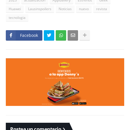
2023
actualizacion
AppGallery
Estrenos
Geek
Huawei
Lausinspoilers
Noticias
nuevo
revista
tecnologia
Facebook
Postea un comentario