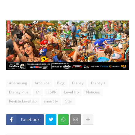
#Samsung
Artículos
Blog
Disney
Disney +
Disney Plus
E1
ESPN
Level Up
Noticias
Revista Level Up
smart tv
Star
Facebook