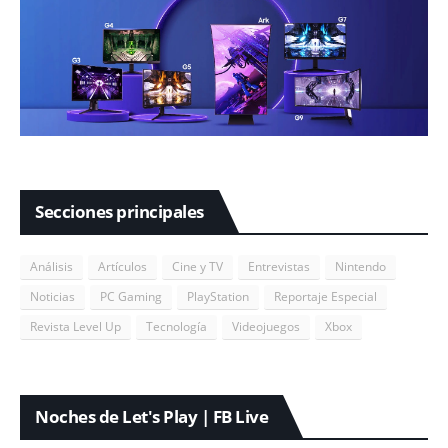
Secciones principales
Análisis
Artículos
Cine y TV
Entrevistas
Nintendo
Noticias
PC Gaming
PlayStation
Reportaje Especial
Revista Level Up
Tecnología
Videojuegos
Xbox
Noches de Let's Play | FB Live