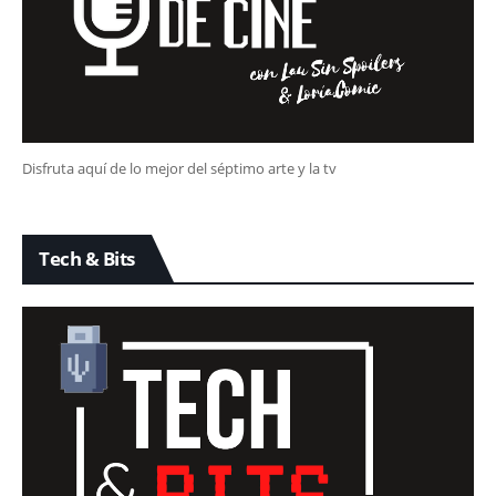
Disfruta aquí de lo mejor del séptimo arte y la tv
Tech & Bits