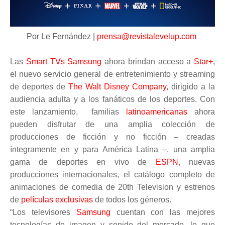
Por Le Fernández |
prensa@revistalevelup.com
Las
Smart TVs Samsung
ahora brindan acceso a
Star+
,
el nuevo servicio general de entretenimiento y streaming
de deportes de
The Walt Disney Company
, dirigido a la
audiencia adulta y a los fanáticos de los deportes. Con
este lanzamiento, familias
latinoamericanas
ahora
pueden disfrutar de una amplia colección de
producciones de ficción y no ficción – creadas
íntegramente en y para América Latina –, una amplia
gama de deportes en vivo de
ESPN
, nuevas
producciones internacionales, el catálogo completo de
animaciones de comedia de 20th Television y estrenos
de
películas exclusivas
de todos los géneros.
“Los televisores
Samsung
cuentan con las mejores
tecnologías de imagen y sonido del mercado, lo que