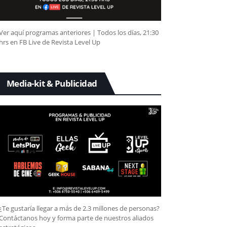
Ver aquí programas anteriores | Todos los días, 21:30
hrs en FB Live de Revista Level Up
Media-kit & Publicidad
¿Te gustaría llegar a más de 2.3 millones de personas?
Contáctanos hoy y forma parte de nuestros aliados