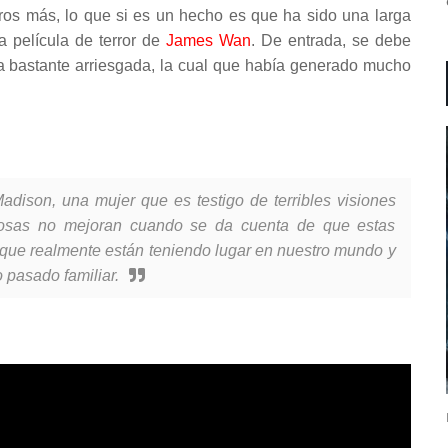
ros más, lo que si es un hecho es que ha sido una larga
 película de terror de
James Wan
. De entrada, se debe
ta bastante arriesgada, la cual que había generado mucho
adison, una mujer que es testigo de terribles visiones
 cosas no mejoran cuando se da cuenta de que estas
 que realmente están teniendo lugar en nuestro mundo y
 pasado familiar.