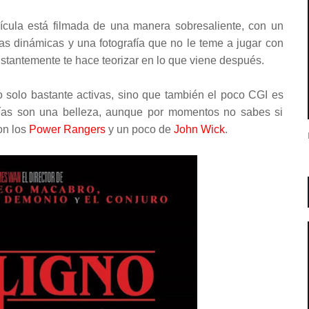
lícula está filmada de una manera sobresaliente, con un
as dinámicas y una fotografía que no le teme a jugar con
stantemente te hace teorizar en lo que viene después.
o solo bastante activas, sino que también el poco CGI es
fías son una belleza, aunque por momentos no sabes si
con
los
Power Rangers
y un poco de
John Wick
.