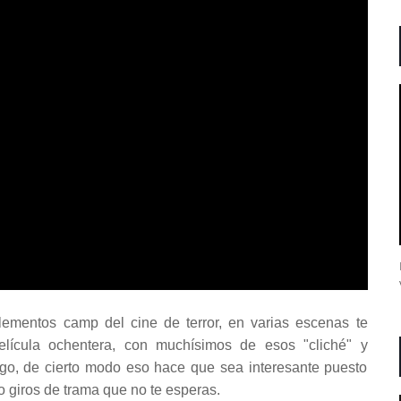
lementos camp del cine de terror, en varias escenas te
elícula ochentera, con muchísimos de esos "cliché" y
go, de cierto modo eso hace que sea interesante puesto
o giros de trama que no te esperas.