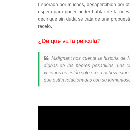
Esperada por muchos, desapercibida por ot
espera para poder poder hablar de la nueva
decir que sin duda se trata de una propues
recelo.
¿De qué va la película?
Malignant nos cuenta la historia de M
dignas de las peores pesadillas. Las
visiones no están solo en su cabeza sino
que están relacionadas con su tormentoso