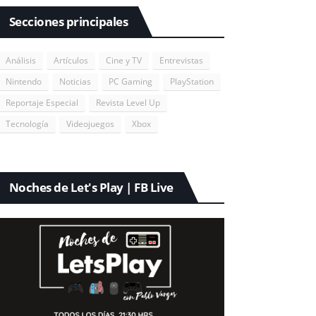
Secciones principales
Análisis
Artículos
Cine y TV
Entrevistas
Nintendo
Noticias
PC Gaming
PlayStation
Reportaje Especial
Revista Level Up
Tecnología
Videojuegos
Xbox
Noches de Let's Play | FB Live