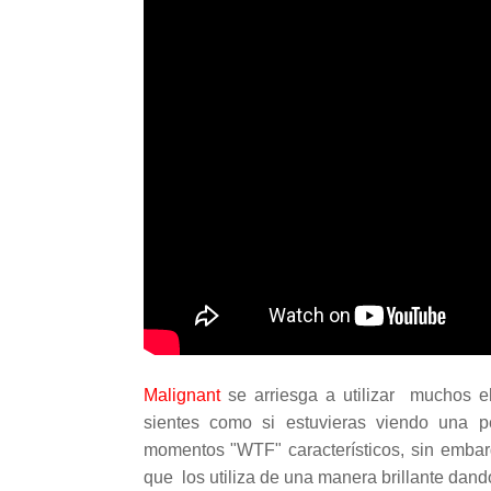
Malignant
se arriesga a utilizar muchos e
sientes como si estuvieras viendo una p
momentos "WTF" característicos, sin embar
que los utiliza de una manera brillante dand