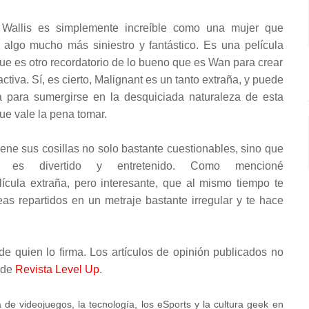
Wallis es simplemente increíble como una mujer que
o algo mucho más siniestro y fantástico. Es una película
e es otro recordatorio de lo bueno que es Wan para crear
ctiva. Sí, es cierto, Malignant es un tanto extraña, y puede
a para sumergirse en la desquiciada naturaleza de esta
que vale la pena tomar.
iene sus cosillas no solo bastante cuestionables, sino que
e es divertido y entretenido. Como mencioné
lícula extraña, pero interesante, que al mismo tiempo te
as repartidos en un metraje bastante irregular y te hace
l de quien lo firma. Los artículos de opinión publicados no
l de
Revista Level Up
.
a de videojuegos, la tecnología, los eSports y la cultura geek en