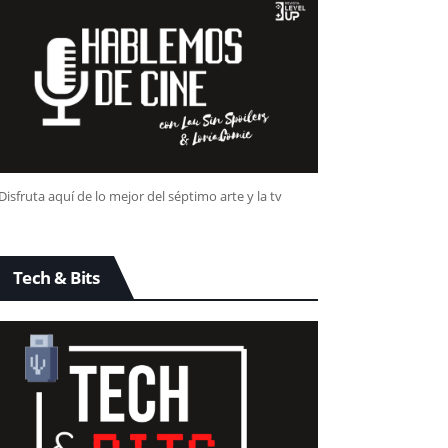
Disfruta aquí de lo mejor del séptimo arte y la tv
Tech & Bits