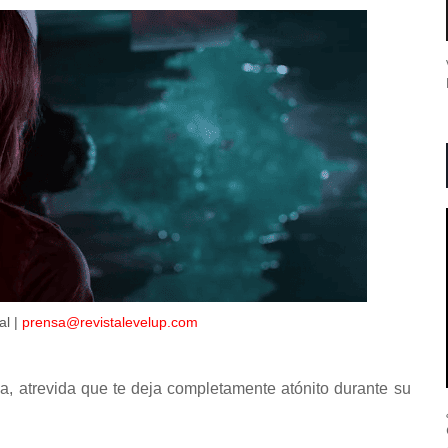
al |
prensa@revistalevelup.com
a, atrevida que te deja completamente atónito durante su