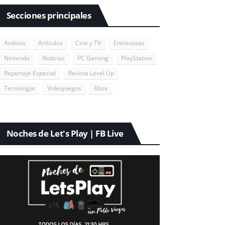
Secciones principales
Análisis
Artículos
Cine y TV
Entrevistas
Nintendo
Noticias
PC Gaming
PlayStation
Reportaje Especial
Revista Level Up
Tecnología
Videojuegos
Xbox
Noches de Let's Play | FB Live