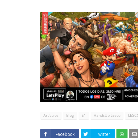
Artículos
Blog
E1
HandsUp Lesco
LESC
Facebook
Twitter