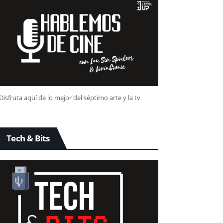
Disfruta aquí de lo mejor del séptimo arte y la tv
Tech & Bits