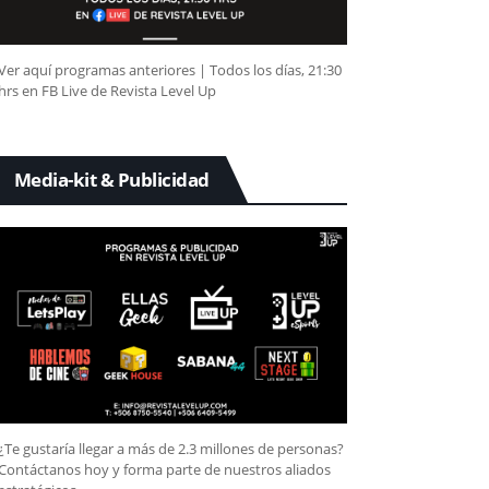
Ver aquí programas anteriores | Todos los días, 21:30
hrs en FB Live de Revista Level Up
Media-kit & Publicidad
¿Te gustaría llegar a más de 2.3 millones de personas?
Contáctanos hoy y forma parte de nuestros aliados