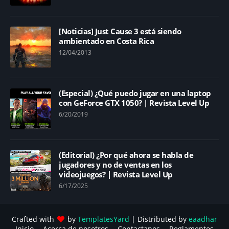
[Noticias] Just Cause 3 está siendo
ambientado en Costa Rica
12/04/2013
(Especial) ¿Qué puedo jugar en una laptop
con GeForce GTX 1050? | Revista Level Up
6/20/2019
(Editorial) ¿Por qué ahora se habla de
jugadores y no de ventas en los
videojuegos? | Revista Level Up
6/17/2025
Crafted with
by
TemplatesYard
| Distributed by
eaadhar
Inicio
Acerca de nosotros
Contactanos
Reglamentos