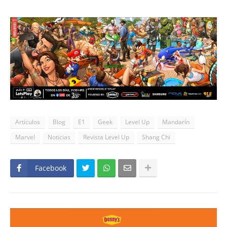
Artículos
Blog
E1
Geek
Level Up
Mandarín
Marvel
Noticias
Revista Level Up
Shang Chi
Facebook