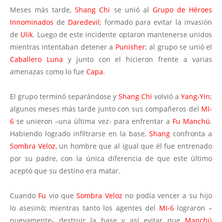
Meses más tarde,
Shang Chi
se unió al
Grupo de Héroes
Innominados
de
Daredevil
; formado para evitar la invasión
de
Ulik
. Luego de este incidente optaron mantenerse unidos
mientras intentaban detener a
Punisher
; al grupo se unió el
Caballero Luna
y junto con el hicieron frente a varias
amenazas como lo fue
Capa
.
El grupo terminó separándose y
Shang Chi
volvió a
Yang-Yin
;
algunos meses más tarde junto con sus compañeros del
MI-
6
se unieron –una última vez- para enfrentar a
Fu Manchú
.
Habiendo logrado infiltrarse en la base,
Shang
confronta a
Sombra Veloz
, un hombre que al igual que él fue entrenado
por su padre, con la única diferencia de que este último
aceptó que su destino era matar.
Cuando
Fu
vio que
Sombra Veloz
no podía vencer a su hijo
lo asesinó; mientras tanto los agentes del
MI-6
lograron –
nuevamente- destruir la base y así evitar que
Manchú