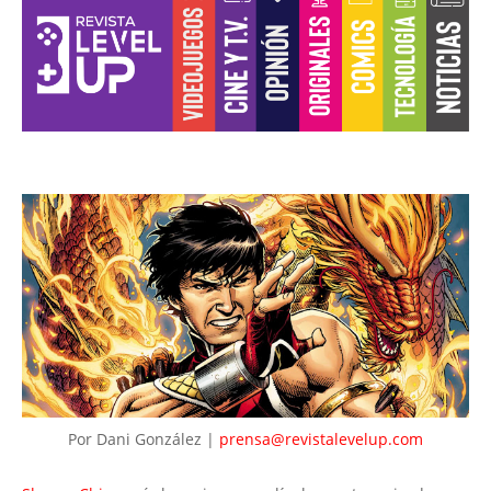
Por Dani González |
prensa@revistalevelup.com