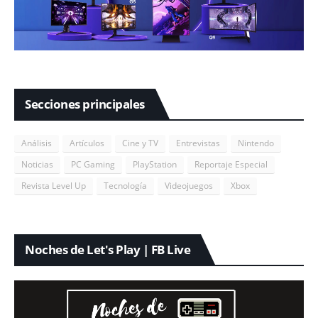
Secciones principales
Análisis
Artículos
Cine y TV
Entrevistas
Nintendo
Noticias
PC Gaming
PlayStation
Reportaje Especial
Revista Level Up
Tecnología
Videojuegos
Xbox
Noches de Let's Play | FB Live