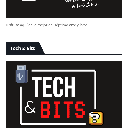
Disfruta aquí de lo mejor del séptimo arte y la tv
Tech & Bits