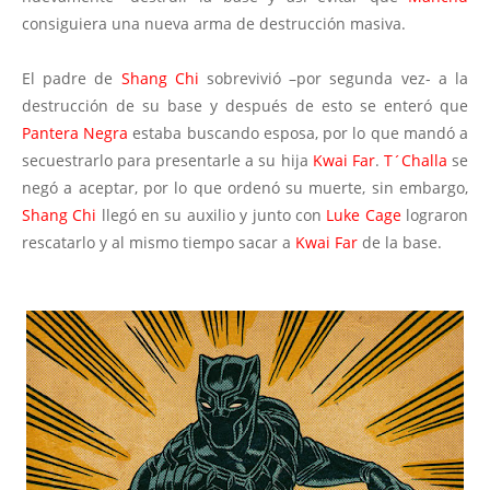
consiguiera una nueva arma de destrucción masiva.
El padre de
Shang Chi
sobrevivió –por segunda vez- a la
destrucción de su base y después de esto se enteró que
Pantera Negra
estaba buscando esposa, por lo que mandó a
secuestrarlo para presentarle a su hija
Kwai Far
.
T´Challa
se
negó a aceptar, por lo que ordenó su muerte, sin embargo,
Shang Chi
llegó en su auxilio y junto con
Luke Cage
lograron
rescatarlo y al mismo tiempo sacar a
Kwai Far
de la base.