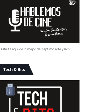
Disfruta aquí de lo mejor del séptimo arte y la tv
Tech & Bits