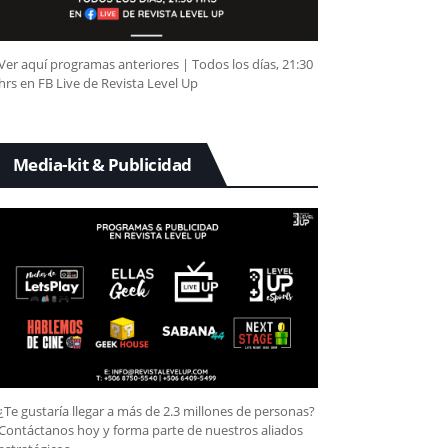
Ver aquí programas anteriores | Todos los días, 21:30
hrs en FB Live de Revista Level Up
Media-kit & Publicidad
¿Te gustaría llegar a más de 2.3 millones de personas?
Contáctanos hoy y forma parte de nuestros aliados