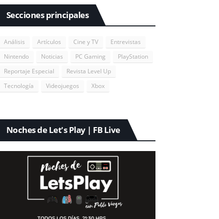
Secciones principales
Análisis
Artículos
Cine y TV
Entrevistas
Nintendo
Noticias
PC Gaming
PlayStation
Reportaje Especial
Revista Level Up
Tecnología
Videojuegos
Xbox
Noches de Let's Play | FB Live