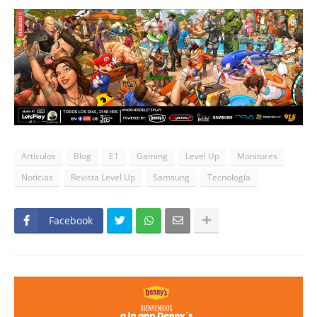
Artículos
Blog
E1
Gaming
Level Up
Monitores
Noticias
Revista Level Up
Samsung
Tecnología
Facebook