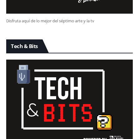
Disfruta aquí de lo mejor del séptimo arte y la tv
Tech & Bits