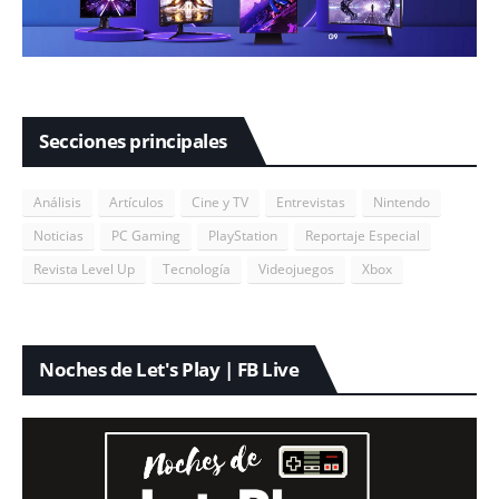
Secciones principales
Análisis
Artículos
Cine y TV
Entrevistas
Nintendo
Noticias
PC Gaming
PlayStation
Reportaje Especial
Revista Level Up
Tecnología
Videojuegos
Xbox
Noches de Let's Play | FB Live