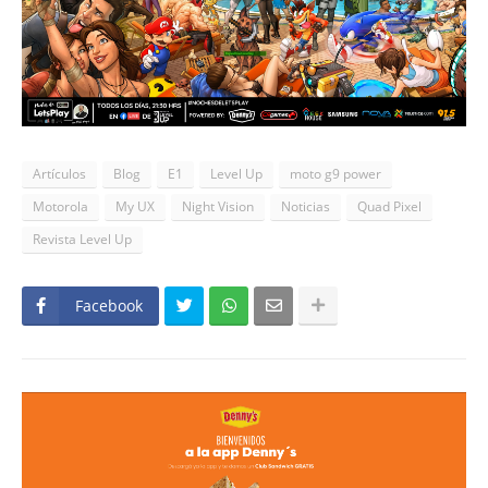
Artículos
Blog
E1
Level Up
moto g9 power
Motorola
My UX
Night Vision
Noticias
Quad Pixel
Revista Level Up
Facebook