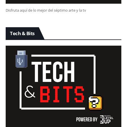
Disfruta aquí de lo mejor del séptimo arte y la tv
Tech & Bits