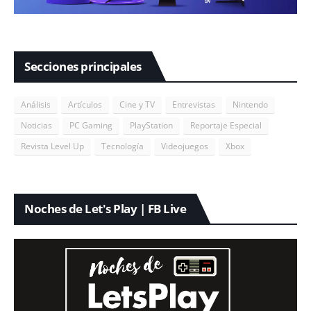
Secciones principales
Análisis
Artículos
Cine y TV
Entrevistas
Nintendo
Noticias
PC Gaming
PlayStation
Reportaje Especial
Revista Level Up
Tecnología
Videojuegos
Xbox
Noches de Let's Play | FB Live