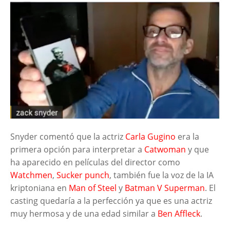
Snyder comentó que la actriz
Carla Gugino
era la
primera opción para interpretar a
Catwoman
y que
ha aparecido en películas del director como
Watchmen
,
Sucker punch
, también fue la voz de la IA
kriptoniana en
Man of Steel
y
Batman V Superman
. El
casting quedaría a la perfección ya que es una actriz
muy hermosa y de una edad similar a
Ben Affleck
.