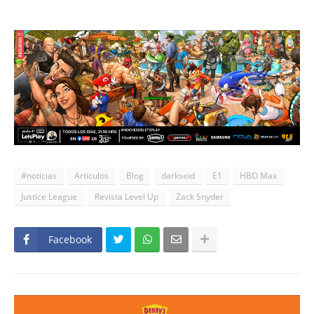
#noticias
Articulos
Blog
darkseid
E1
HBO Max
Justice League
Revista Level Up
Zack Snyder
Facebook