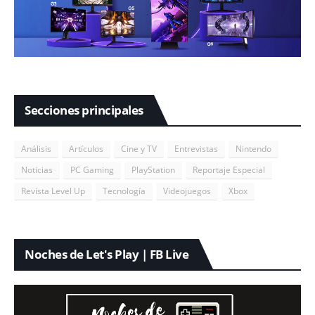
Secciones principales
Análisis
Artículos
Cine y TV
Entrevistas
Nintendo
Noticias
PC Gaming
PlayStation
Reportaje Especial
Revista Level Up
Tecnología
Videojuegos
Xbox
Noches de Let's Play | FB Live