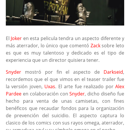
El
Joker
en esta pelicula tendra un aspecto diferente y
más aterrador, lo único que comentó
Zack
sobre leto
es que es muy talentoso y dedicado es el tipo de
experiencia que un director quisiera tener.
Snyder
mostró por fin el aspecto de
Darkseid
,
recordemos que el que vimos en el teaser trailer fue
la versión joven,
Uxas
. El arte fue realizado por
Alex
Pardee
en colaboración con
Snyder
, dicho diseño fue
hecho para venta de unas camisetas, con fines
benéficos que recaudar fondos para la organización
de prevención del suicidio. El aspecto captura lo
clasico de los comics con sus rayos omega, aterrador,
su armadura azul y su símbolo omega en el pecho.