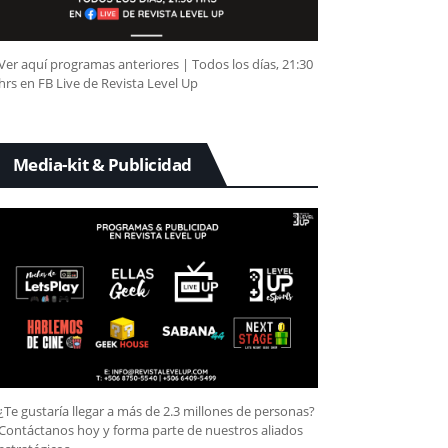
Ver aquí programas anteriores | Todos los días, 21:30
hrs en FB Live de Revista Level Up
Media-kit & Publicidad
¿Te gustaría llegar a más de 2.3 millones de personas?
Contáctanos hoy y forma parte de nuestros aliados