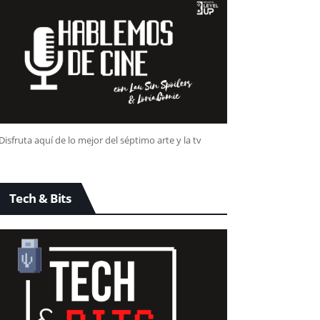
Disfruta aquí de lo mejor del séptimo arte y la tv
Tech & Bits