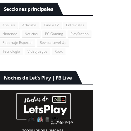
Secciones principales
Análisis
Artículos
Cine y TV
Entrevistas
Nintendo
Noticias
PC Gaming
PlayStation
Reportaje Especial
Revista Level Up
Tecnología
Videojuegos
Xbox
Noches de Let's Play | FB Live