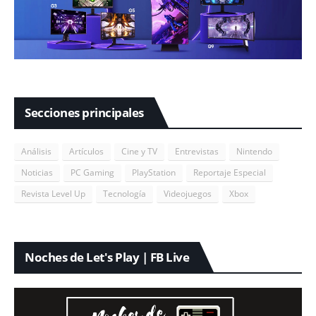
Secciones principales
Análisis
Artículos
Cine y TV
Entrevistas
Nintendo
Noticias
PC Gaming
PlayStation
Reportaje Especial
Revista Level Up
Tecnología
Videojuegos
Xbox
Noches de Let's Play | FB Live