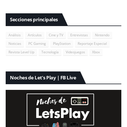
Secciones principales
Análisis
Artículos
Cine y TV
Entrevistas
Nintendo
Noticias
PC Gaming
PlayStation
Reportaje Especial
Revista Level Up
Tecnología
Videojuegos
Xbox
Noches de Let's Play | FB Live