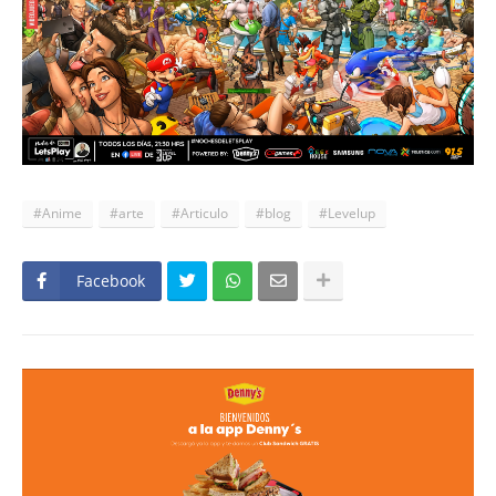
#Anime
#arte
#Articulo
#blog
#Levelup
Facebook