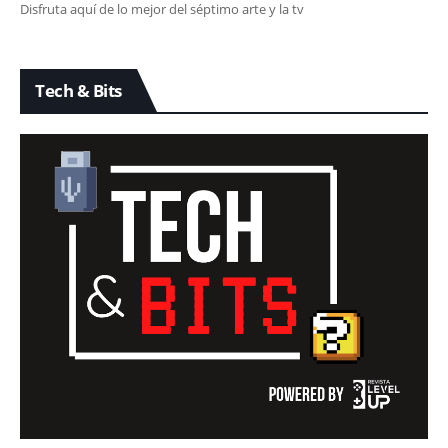
Disfruta aquí de lo mejor del séptimo arte y la tv
Tech & Bits