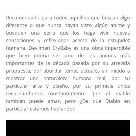
Recomendado para todos aquellos que buscan algo
diferente o que nunca hayan visto algún anime y
busquen una serie que los haga vivir nuevas
sensaciones y reflexionar acerca de la estupidez
humana. Devilman CryBaby es una obra imperdible
que bien podría ser uno de los animes más
importantes de la década pasada por su atrevida
propuesta, por abordar temas actuales sin miedo a
mostrar una naturaleza humana real, por su
particular arte y diseño, por su primicia única
recordándonos constantemente que el diablo
también puede amar, pero ¿De qué Diablo en
particular estamos hablando?