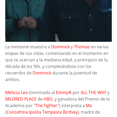
La miniserie muestra a
Dominick
y
Thomas
en varias
etapas de sus vidas, comenzando en el momento en
que se acercan a la mediana edad, a principios de la
década de los 90s, y completándose con los
recuerdos de
Dominick
durante la juventud de
ambos.
Melissa Leo
(nominada al
Emmy®
por
ALL THE WAY
y
MILDRED PLACE
de
HBO
, y ganadora del Premio de la
Academia por "
The Fighter
") interpreta a
Ma
(
Concettina Ipolita Tempesta Birdsey
), madre de