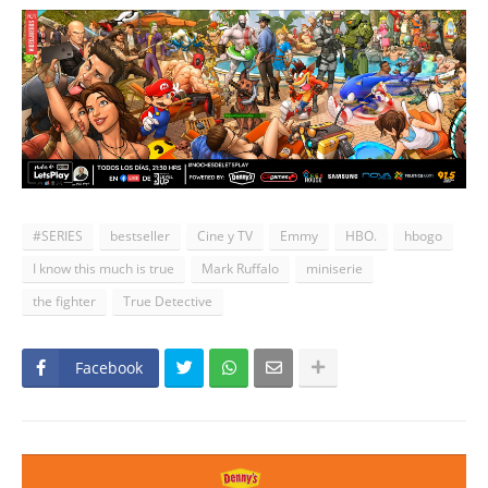
#SERIES
bestseller
Cine y TV
Emmy
HBO.
hbogo
I know this much is true
Mark Ruffalo
miniserie
the fighter
True Detective
Facebook