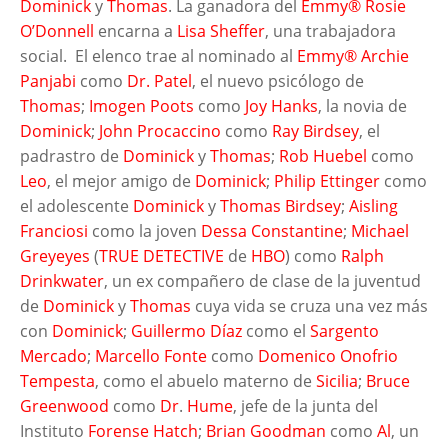
Dominick
y
Thomas
. La ganadora del
Emmy®
Rosie
O’Donnell
encarna a
Lisa Sheffer
, una trabajadora
social. El elenco trae al nominado al
Emmy®
Archie
Panjabi
como
Dr. Patel
, el nuevo psicólogo de
Thomas
;
Imogen Poots
como
Joy Hanks
, la novia de
Dominick
;
John Procaccino
como
Ray Birdsey
, el
padrastro de
Dominick
y
Thomas
;
Rob Huebel
como
Leo
, el mejor amigo de
Dominick
;
Philip Ettinger
como
el adolescente
Dominick
y
Thomas Birdsey
;
Aisling
Franciosi
como la joven
Dessa Constantine
;
Michael
Greyeyes
(
TRUE DETECTIVE
de
HBO
) como
Ralph
Drinkwater
, un ex compañero de clase de la juventud
de
Dominick
y
Thomas
cuya vida se cruza una vez más
con
Dominick
;
Guillermo Díaz
como el
Sargento
Mercado
;
Marcello Fonte
como
Domenico
Onofrio
Tempesta
, como el abuelo materno de
Sicilia
;
Bruce
Greenwood
como
Dr
.
Hume
, jefe de la junta del
Instituto
Forense Hatch
;
Brian Goodman
como
Al
, un