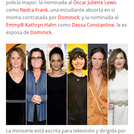
policía mayor; la nominada al
Oscar
Juliette Lewis
como
Nedra Frank
, una estudiante absorta en sí
misma contratada por
Dominick
; y la nominada al
Emmy® Kathryn Hahn
como
Dessa Constantine
, la ex
esposa de
Dominick
.
La miniserie está escrita para televisión y dirigida por