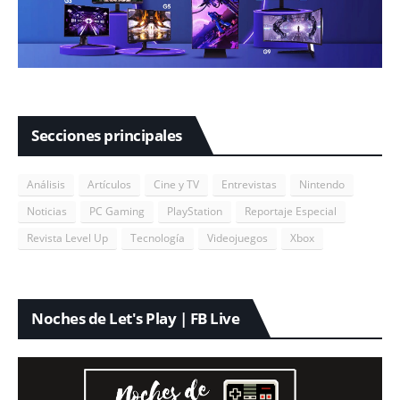
Secciones principales
Análisis
Artículos
Cine y TV
Entrevistas
Nintendo
Noticias
PC Gaming
PlayStation
Reportaje Especial
Revista Level Up
Tecnología
Videojuegos
Xbox
Noches de Let's Play | FB Live