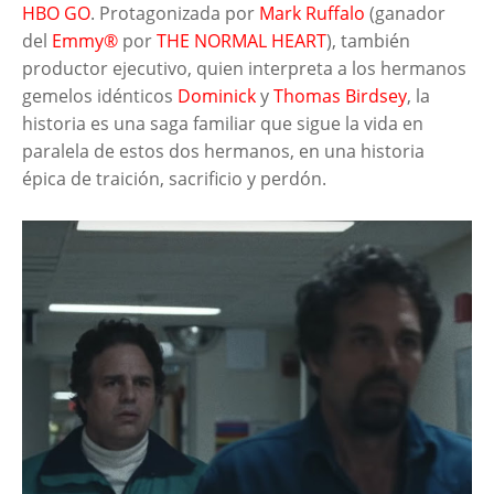
HBO GO
. Protagonizada por
Mark Ruffalo
(ganador
del
Emmy®
por
THE
NORMAL HEART
), también
productor ejecutivo, quien interpreta a los hermanos
gemelos idénticos
Dominick
y
Thomas Birdsey
, la
historia es una saga familiar que sigue la vida en
paralela de estos dos hermanos, en una historia
épica de traición, sacrificio y perdón.