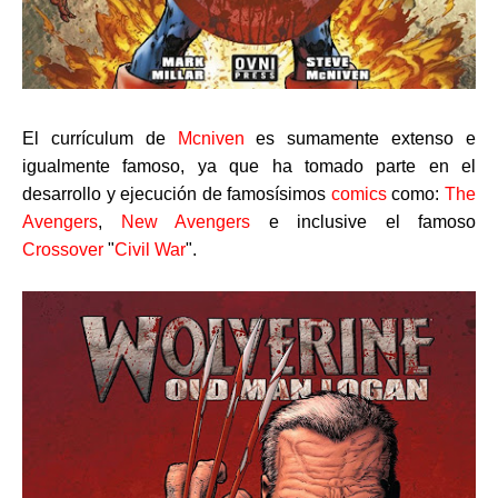
El currículum de
Mcniven
es sumamente extenso e
igualmente famoso, ya que ha tomado parte en el
desarrollo y ejecución de famosísimos
comics
como:
The
Avengers
,
New Avengers
e inclusive el famoso
Crossover
"
Civil War
".