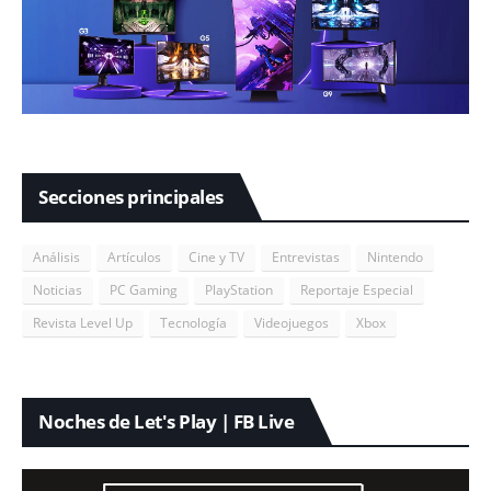
Secciones principales
Análisis
Artículos
Cine y TV
Entrevistas
Nintendo
Noticias
PC Gaming
PlayStation
Reportaje Especial
Revista Level Up
Tecnología
Videojuegos
Xbox
Noches de Let's Play | FB Live