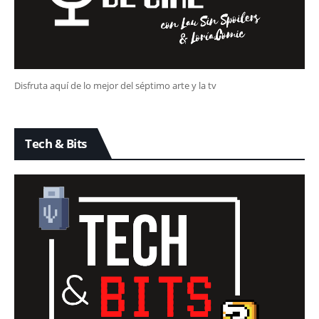
Disfruta aquí de lo mejor del séptimo arte y la tv
Tech & Bits