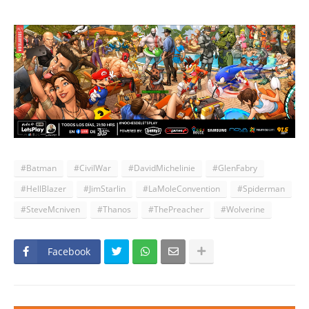
#Batman
#CivilWar
#DavidMichelinie
#GlenFabry
#HellBlazer
#JimStarlin
#LaMoleConvention
#Spiderman
#SteveMcniven
#Thanos
#ThePreacher
#Wolverine
Facebook