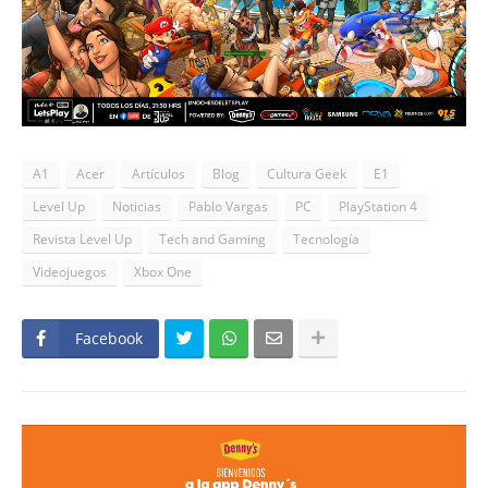
A1
Acer
Artículos
Blog
Cultura Geek
E1
Level Up
Noticias
Pablo Vargas
PC
PlayStation 4
Revista Level Up
Tech and Gaming
Tecnología
Videojuegos
Xbox One
Facebook