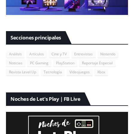
Secciones principales
Análisis
Artículos
Cine y TV
Entrevistas
Nintendo
Noticias
PC Gaming
PlayStation
Reportaje Especial
Revista Level Up
Tecnología
Videojuegos
Xbox
Noches de Let's Play | FB Live