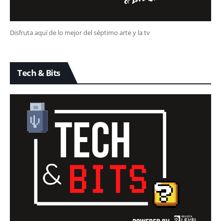
Disfruta aquí de lo mejor del séptimo arte y la tv
Tech & Bits