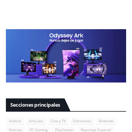
Secciones principales
Análisis
Artículos
Cine y TV
Entrevistas
Nintendo
Noticias
PC Gaming
PlayStation
Reportaje Especial