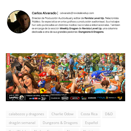
calabozos y dragones
Charlie Odow
Costa Rica
D&D
dragón semanal
Dungeons & Dragons
Español