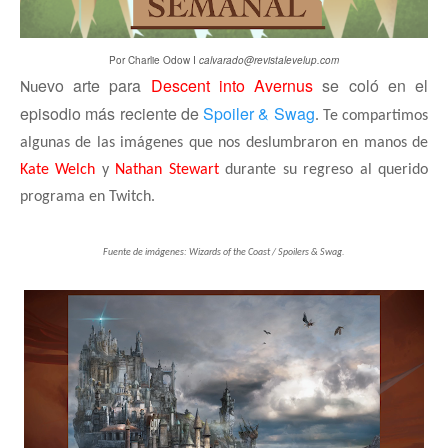
Por Charlie Odow I
calvarado@revistalevelup.com
evo arte para
Descent into Avernus
se coló en el
Nu
episodio más reciente de
Spoiler & Swag
. Te compartimos
algunas de las imágenes que nos deslumbraron en manos de
Kate Welch
y
Nathan Stewart
durante su regreso al querido
programa en Twitch.
Fuente de imágenes: Wizards of the Coast / Spoilers & Swag.