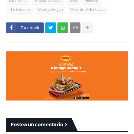
Kate Welch
Nathan Stewart
News
Noticias
The Descent
Weekly Dragon
Wizards of the Coast
Facebook
Postea un comentario