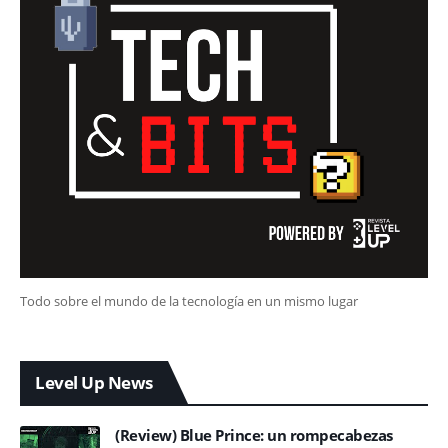
Todo sobre el mundo de la tecnología en un mismo lugar
Level Up News
(Review) Blue Prince: un rompecabezas