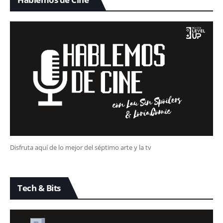
Disfruta aquí de lo mejor del séptimo arte y la tv
Tech & Bits