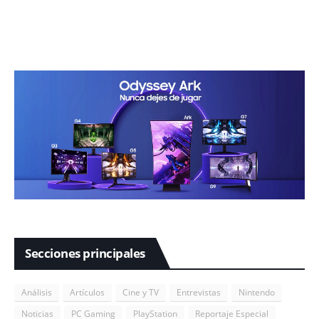
Secciones principales
Análisis
Artículos
Cine y TV
Entrevistas
Nintendo
Noticias
PC Gaming
PlayStation
Reportaje Especial