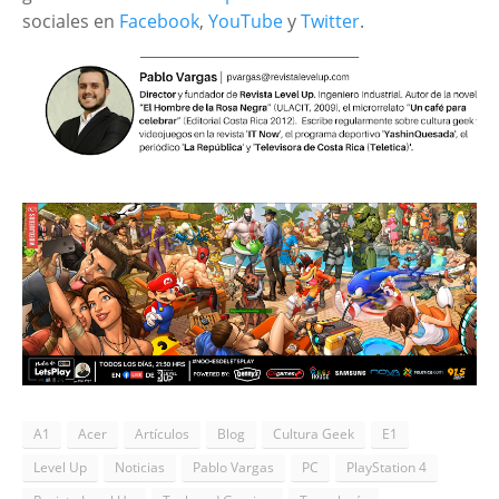
sociales en
Facebook
,
YouTube
y
Twitter
.
____________________________
A1
Acer
Artículos
Blog
Cultura Geek
E1
Level Up
Noticias
Pablo Vargas
PC
PlayStation 4