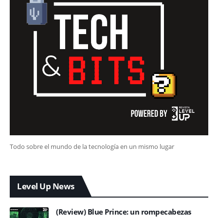
Todo sobre el mundo de la tecnología en un mismo lugar
Level Up News
(Review) Blue Prince: un rompecabezas