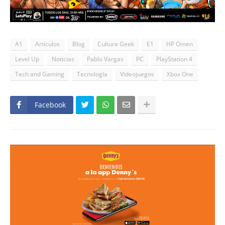
A1
Artículos
Blog
Cultura Geek
E1
HP Omen
Level Up
Noticias
Pablo Vargas
PC
PlayStation 4
Tech and Gaming
Tecnología
Videojuegos
Xbox One
Facebook