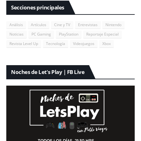
Secciones principales
Análisis
Artículos
Cine y TV
Entrevistas
Nintendo
Noticias
PC Gaming
PlayStation
Reportaje Especial
Revista Level Up
Tecnología
Videojuegos
Xbox
Noches de Let's Play | FB Live