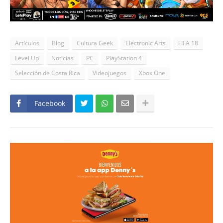
Artículos
Blog
Cultura Geek
Electronic Arts
FIFA 18
Level Up
Noticias
PC
PlayStation 4
Selección de Costa Rica
Videojuegos
Xbox One
Facebook