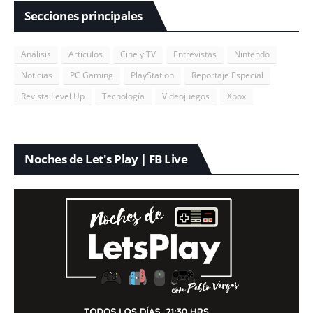
Secciones principales
Análisis
Artículos
Cine y TV
Entrevistas
Nintendo
Noticias
PC Gaming
PlayStation
Reportaje Especial
Revista Level Up
Tecnología
Videojuegos
Xbox
Noches de Let's Play | FB Live