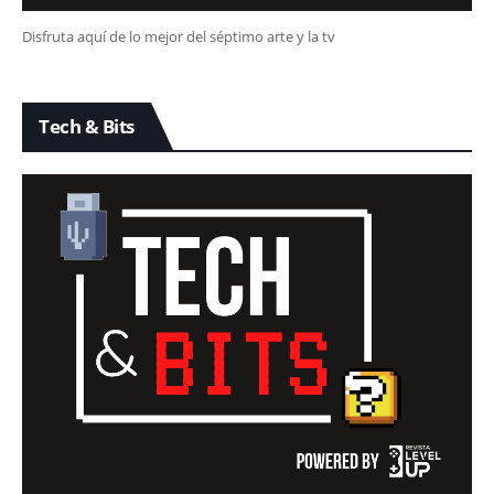
Disfruta aquí de lo mejor del séptimo arte y la tv
Tech & Bits