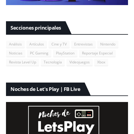
Secciones principales
Análisis
Artículos
Cine y TV
Entrevistas
Nintendo
Noticias
PC Gaming
PlayStation
Reportaje Especial
Revista Level Up
Tecnología
Videojuegos
Xbox
Noches de Let's Play | FB Live