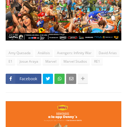
Amy Quesada
Análisis
Avengers: Infinity War
David Arias
E1
Josue Araya
Marvel
Marvel Studios
RE1
Facebook