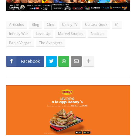
Artículos
Blog
Cine
Cine y TV
Cultura Geek
E1
Infinity War
Level Up
Marvel Studios
Noticias
Pablo Vargas
The Avengers
Facebook