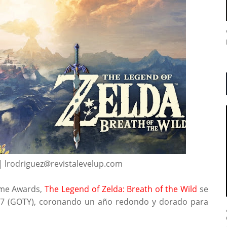
| lrodriguez@revistalevelup.com
Game Awards,
The Legend of Zelda: Breath of the Wild
se
017 (GOTY), coronando un año redondo y dorado para