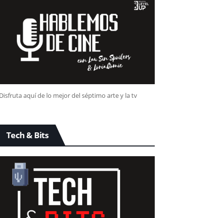
Disfruta aquí de lo mejor del séptimo arte y la tv
Tech & Bits