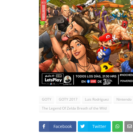
GOTY
GOTY 2017
Luis Rodríguez
Nintendo
The Legend Of Zelda Breath of the Wild
Facebook
Twitter