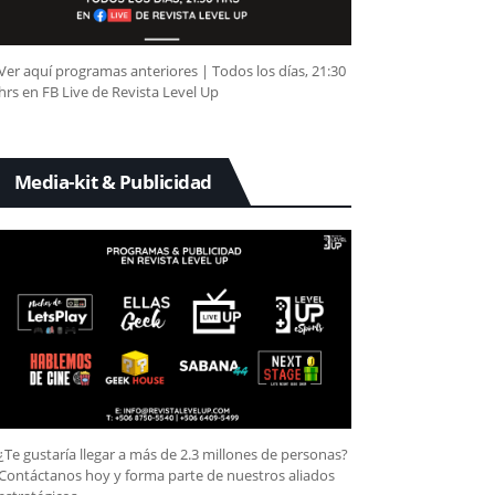
Ver aquí programas anteriores | Todos los días, 21:30
hrs en FB Live de Revista Level Up
Media-kit & Publicidad
¿Te gustaría llegar a más de 2.3 millones de personas?
Contáctanos hoy y forma parte de nuestros aliados