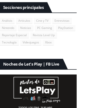
Secciones principales
Análisis
Artículos
Cine y TV
Entrevistas
Nintendo
Noticias
PC Gaming
PlayStation
Reportaje Especial
Revista Level Up
Tecnología
Videojuegos
Xbox
Noches de Let's Play | FB Live