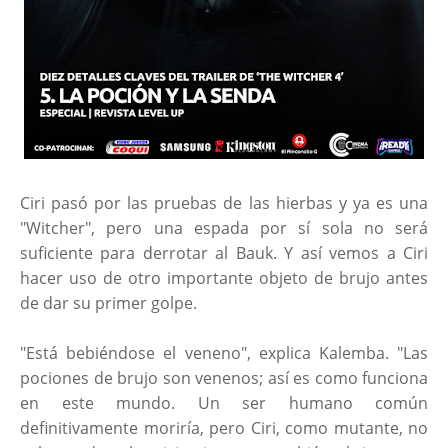
Ciri pasó por las pruebas de las hierbas y ya es una
"Witcher", pero una espada por sí sola no será
suficiente para derrotar al Bauk. Y así vemos a Ciri
hacer uso de otro importante objeto de brujo antes
de dar su primer golpe.
"Está bebiéndose el veneno", explica Kalemba. "Las
pociones de brujo son venenos; así es como funciona
en este mundo. Un ser humano común
definitivamente moriría, pero Ciri, como mutante, no