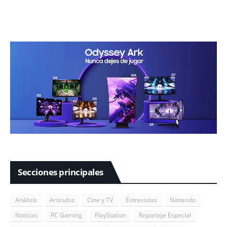
Secciones principales
Análisis
Artículos
Cine y TV
Entrevistas
Nintendo
Noticias
PC Gaming
PlayStation
Reportaje Especial