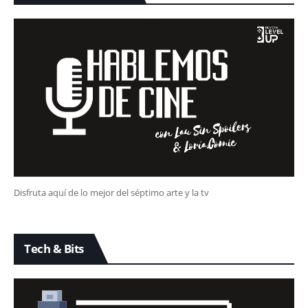
Disfruta aquí de lo mejor del séptimo arte y la tv
Tech & Bits