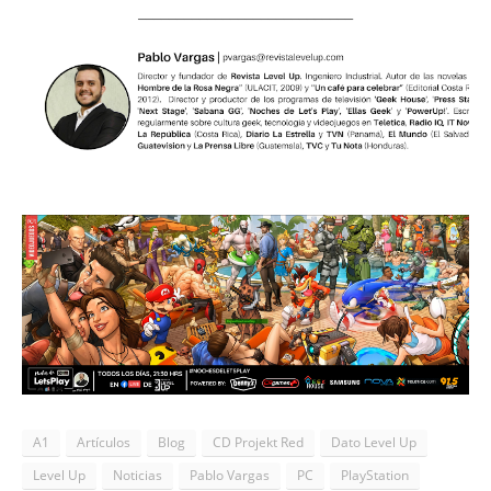
____________________________
A1
Artículos
Blog
CD Projekt Red
Dato Level Up
Level Up
Noticias
Pablo Vargas
PC
PlayStation