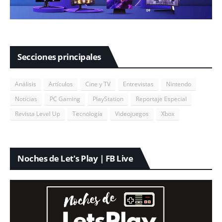
Secciones principales
Análisis
Artículos
Cine y TV
Entrevistas
Nintendo
Noticias
PC Gaming
PlayStation
Reportaje Especial
Revista Level Up
Tecnología
Videojuegos
Xbox
Noches de Let's Play | FB Live