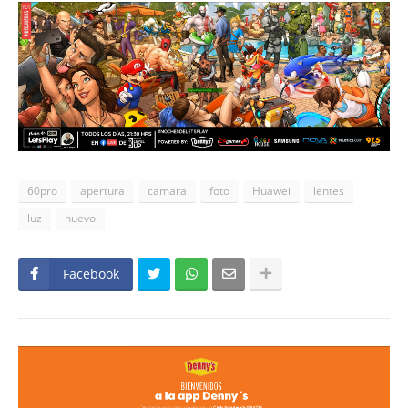
60pro
apertura
camara
foto
Huawei
lentes
luz
nuevo
Facebook