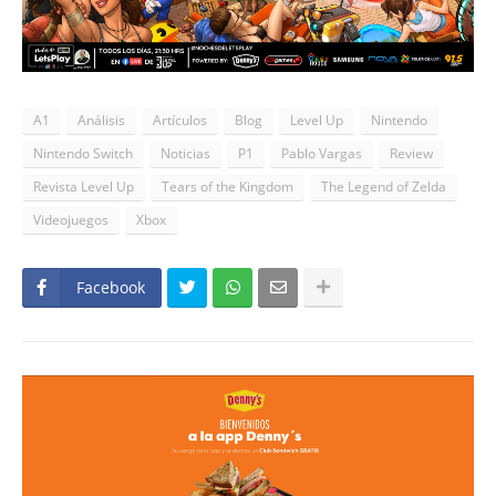
A1
Análisis
Artículos
Blog
Level Up
Nintendo
Nintendo Switch
Noticias
P1
Pablo Vargas
Review
Revista Level Up
Tears of the Kingdom
The Legend of Zelda
Videojuegos
Xbox
Facebook