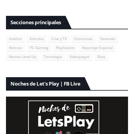
Secciones principales
Análisis
Artículos
Cine y TV
Entrevistas
Nintendo
Noticias
PC Gaming
PlayStation
Reportaje Especial
Revista Level Up
Tecnología
Videojuegos
Xbox
Noches de Let's Play | FB Live