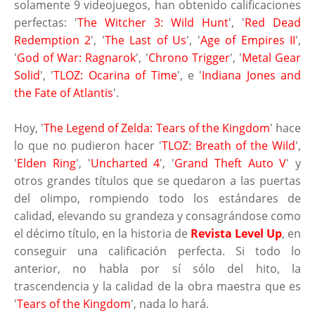
solamente 9 videojuegos, han obtenido calificaciones
perfectas: '
The Witcher 3: Wild Hunt
', '
Red Dead
Redemption 2
', '
The Last of Us
', '
Age of Empires II
',
'
God of War: Ragnarok
', '
Chrono Trigger
', '
Metal Gear
Solid
', '
TLOZ: Ocarina of Time
', e '
Indiana Jones and
the Fate of Atlantis
'.
Hoy, '
The Legend of Zelda: Tears of the Kingdom
' hace
lo que no pudieron hacer '
TLOZ: Breath of the Wild
',
'
Elden Ring
', '
Uncharted 4
', '
Grand Theft Auto V
' y
otros grandes títulos que se quedaron a las puertas
del olimpo, rompiendo todo los estándares de
calidad, elevando su grandeza y consagrándose como
el décimo título, en la historia de
Revista Level Up
, en
conseguir una calificación perfecta. Si todo lo
anterior, no habla por sí sólo del hito, la
trascendencia y la calidad de la obra maestra que es
'
Tears of the Kingdom
', nada lo hará.