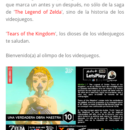
que marca un antes y un después, no sólo de la saga
de '
The Legend of Zelda
', sino de la historia de los
videojuegos.
'
Tears of the Kingdom
', los dioses de los videojuegos
te saludan.
Bienvenido(a) al olimpo de los videojuegos.