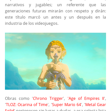
narrativos y jugables; un referente que las
generaciones futuras mirarán con respeto y dirán:
este título marcó un antes y un después en la
industria de los videojuegos.
Obras como '
Chrono Trigger
',
'Age of Empires II
',
'
TLOZ: Ocarina of Time
', '
Super Mario 64
', '
Metal Gear
Solid
' pertenecen sin lugar a dudas, a esa selecta lista