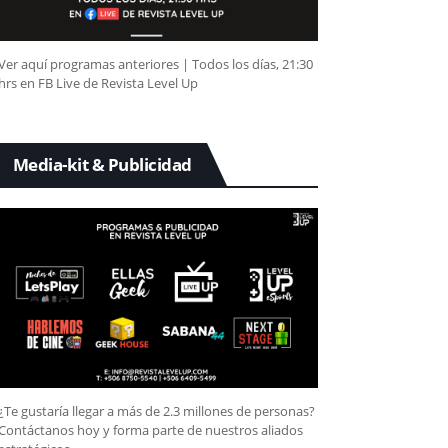
Ver aquí programas anteriores | Todos los días, 21:30
hrs en FB Live de Revista Level Up
Media-kit & Publicidad
¿Te gustaría llegar a más de 2.3 millones de personas?
Contáctanos hoy y forma parte de nuestros aliados