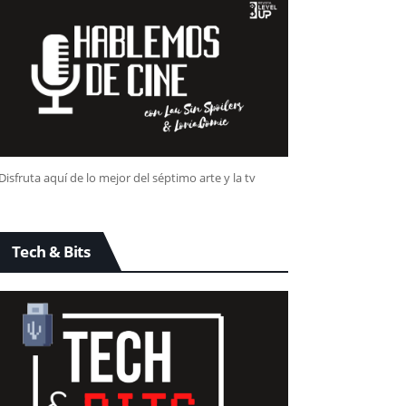
Disfruta aquí de lo mejor del séptimo arte y la tv
Tech & Bits