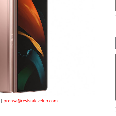
 |
prensa@revistalevelup.com