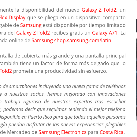
mente la disponibilidad del nuevo
Galaxy Z Fold2
, un
Flex Display
que se pliega en un dispositivo compacto
egable de
Samsung
está disponible por tiempo limitado
pra del
Galaxy Z Fold2
recibes gratis un
Galaxy A71
. La
nda online de
Samsung
shop.samsung.com/latin
.
talla de cubierta más grande y una pantalla principal
 también tiene un factor de forma más delgado que lo
Fold2
promete una productividad sin esfuerzo.
o de smartphones incluyendo una nueva gama de teléfonos
s y a nuestros socios, hemos mejorado con innovaciones
un trabajo riguroso de nuestros expertos tras escuchar
s, podemos decir que seguimos teniendo el mejor teléfono
disponible en Puerto Rico para que todas aquellas personas
gía puedan disfrutar de las nuevas experiencias plegables
e de Mercadeo de
Samsung Electronics
para
Costa Rica
.