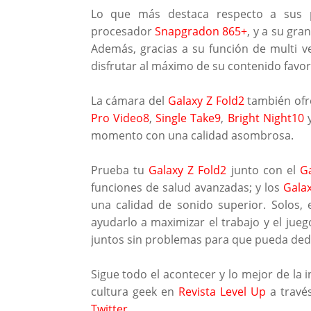
Lo que más destaca respecto a sus p
procesador
Snapgradon 865+
, y a su gr
Además, gracias a su función de multi 
disfrutar al máximo de su contenido favor
La cámara del
Galaxy Z Fold2
también ofre
Pro Video8
,
Single Take9
,
Bright Night10
momento con una calidad asombrosa.
Prueba tu
Galaxy Z Fold2
junto con el
G
funciones de salud avanzadas; y los
Galax
una calidad de sonido superior. Solos,
ayudarlo a maximizar el trabajo y el jue
juntos sin problemas para que pueda dedi
Sigue todo el acontecer y lo mejor de la i
cultura geek en
Revista Level Up
a travé
Twitter
.