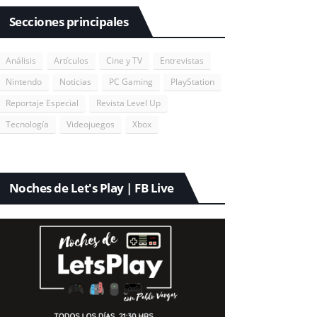
Secciones principales
Análisis
Artículos
Cine y TV
Entrevistas
Nintendo
Noticias
PC Gaming
PlayStation
Reportaje Especial
Revista Level Up
Tecnología
Videojuegos
Xbox
Noches de Let's Play | FB Live