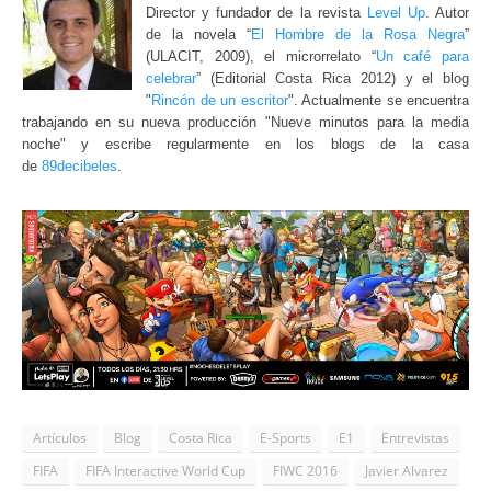
Director y fundador de la revista
Level Up
. Autor
de la novela “
El Hombre de la Rosa Negra
”
(ULACIT, 2009), el microrrelato “
Un café para
celebrar
” (Editorial Costa Rica 2012) y el blog
"
Rincón de un escritor
"
. Actualmente se encuentra
trabajando en su nueva producción "Nueve minutos para la media
noche" y escribe regularmente en los blogs de la casa
de
89decibeles
.
Artículos
Blog
Costa Rica
E-Sports
E1
Entrevistas
FIFA
FIFA Interactive World Cup
FIWC 2016
Javier Alvarez