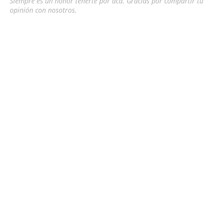
Siempre es un honor tenerte por acá. Gracias por compartir tu
opinión con nosotros.