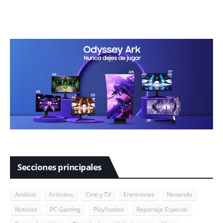
Secciones principales
Análisis
Artículos
Cine y TV
Entrevistas
Nintendo
Noticias
PC Gaming
PlayStation
Reportaje Especial