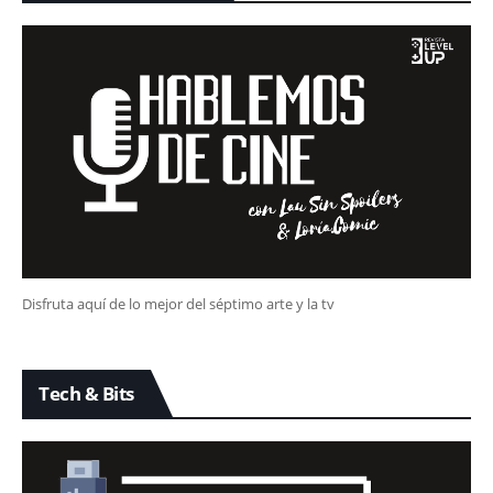
Disfruta aquí de lo mejor del séptimo arte y la tv
Tech & Bits