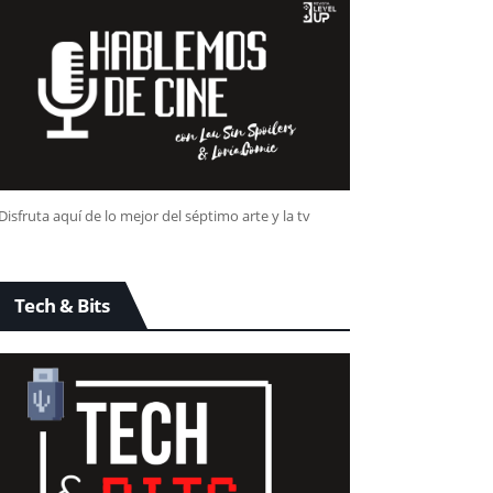
Disfruta aquí de lo mejor del séptimo arte y la tv
Tech & Bits