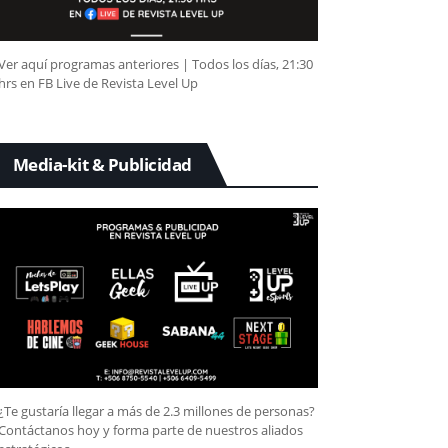
Ver aquí programas anteriores | Todos los días, 21:30
hrs en FB Live de Revista Level Up
Media-kit & Publicidad
¿Te gustaría llegar a más de 2.3 millones de personas?
Contáctanos hoy y forma parte de nuestros aliados