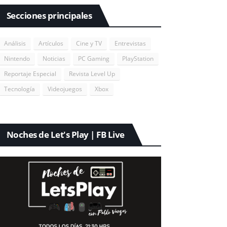
Secciones principales
Análisis
Artículos
Cine y TV
Entrevistas
Nintendo
Noticias
PC Gaming
PlayStation
Reportaje Especial
Revista Level Up
Tecnología
Videojuegos
Xbox
Noches de Let's Play | FB Live