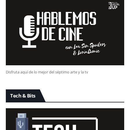
Disfruta aquí de lo mejor del séptimo arte y la tv
Tech & Bits