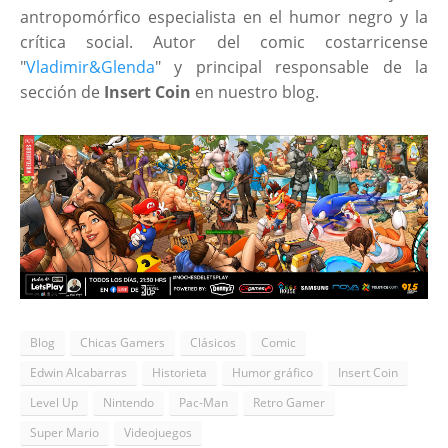
antropomórfico especialista en el humor negro y la
crítica social. Autor del comic costarricense
"
Vladimir&Glenda
" y principal responsable de la
sección de
Insert Coin
en nuestro blog.
Blog
Chicas Gamers
Clásicos
Comic
Edwin Alcabarras
Historieta
Humor gráfico
Insert Coin
Level Up
Nintendo
Pac-Man
Retro Gamer
Super Mario
Videojuegos