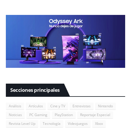
Secciones principales
Análisis
Artículos
Cine y TV
Entrevistas
Nintendo
Noticias
PC Gaming
PlayStation
Reportaje Especial
Revista Level Up
Tecnología
Videojuegos
Xbox