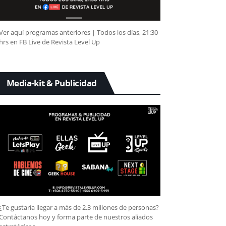
Ver aquí programas anteriores | Todos los días, 21:30
hrs en FB Live de Revista Level Up
Media-kit & Publicidad
¿Te gustaría llegar a más de 2.3 millones de personas?
Contáctanos hoy y forma parte de nuestros aliados