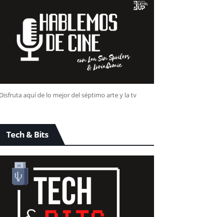
Disfruta aquí de lo mejor del séptimo arte y la tv
Tech & Bits