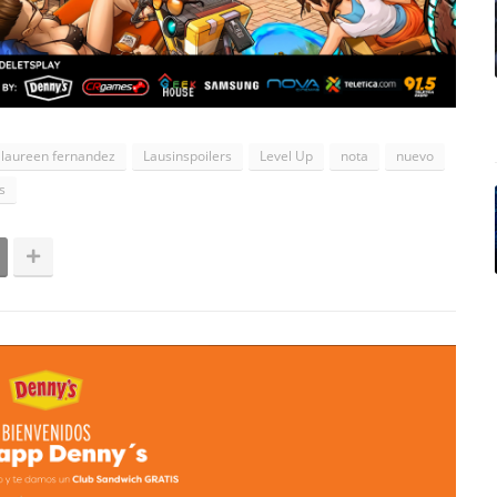
laureen fernandez
Lausinspoilers
Level Up
nota
nuevo
s