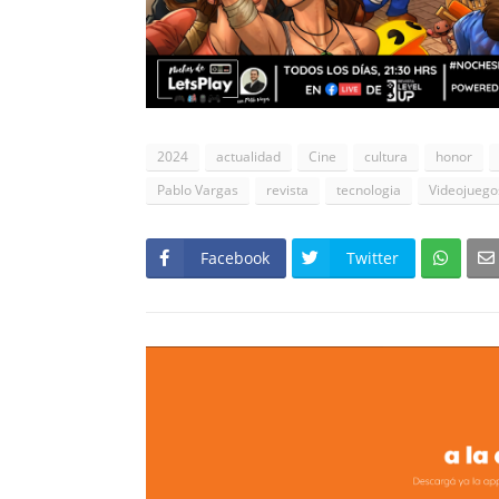
2024
actualidad
Cine
cultura
honor
Pablo Vargas
revista
tecnologia
Videojuego
Facebook
Twitter