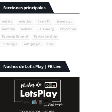
Secciones principales
Análisis
Artículos
Cine y TV
Entrevistas
Nintendo
Noticias
PC Gaming
PlayStation
Reportaje Especial
Revista Level Up
Tecnología
Videojuegos
Xbox
Noches de Let's Play | FB Live