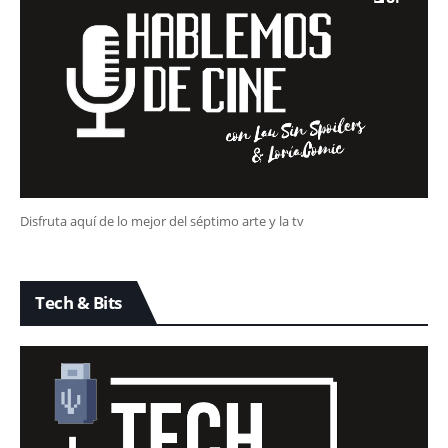
Disfruta aquí de lo mejor del séptimo arte y la tv
Tech & Bits