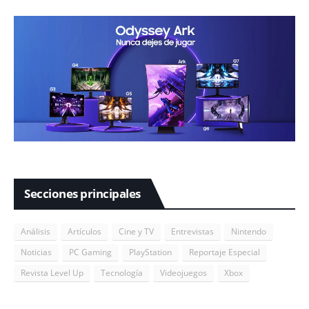
Secciones principales
Análisis
Artículos
Cine y TV
Entrevistas
Nintendo
Noticias
PC Gaming
PlayStation
Reportaje Especial
Revista Level Up
Tecnología
Videojuegos
Xbox