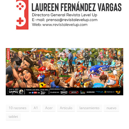
10 razones
A1
Acer
Articulo
lanzamiento
nuevo
tablet