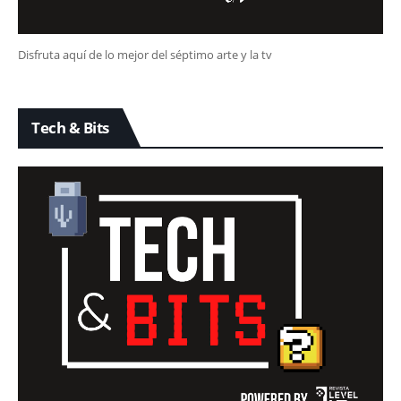
Disfruta aquí de lo mejor del séptimo arte y la tv
Tech & Bits