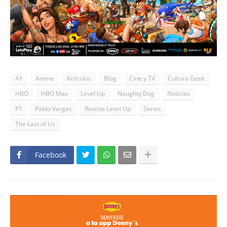
A1
Anime
Artículos
Blog
Cine y TV
Cultura Geek
HBO
HBO Max
Level Up
Naughty Dog
Noticias
P1
Pablo Vargas
Revista Level Up
Series
The Last of Us
Facebook