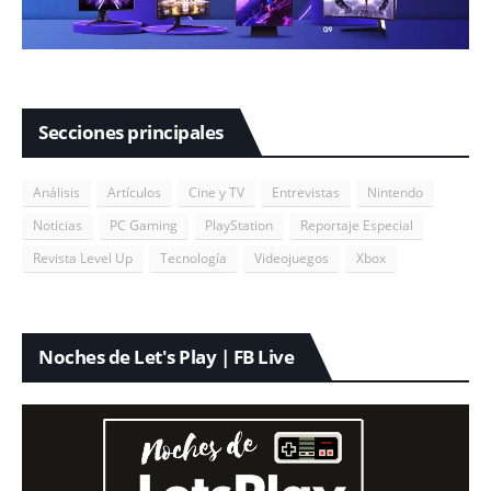
Secciones principales
Análisis
Artículos
Cine y TV
Entrevistas
Nintendo
Noticias
PC Gaming
PlayStation
Reportaje Especial
Revista Level Up
Tecnología
Videojuegos
Xbox
Noches de Let's Play | FB Live