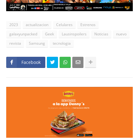
2023
actualizacion
Celulares
Estrenos
galaxyunpacked
Geek
Lausinspoilers
Noticias
nuevo
revista
Samsung
tecnologia
Facebook