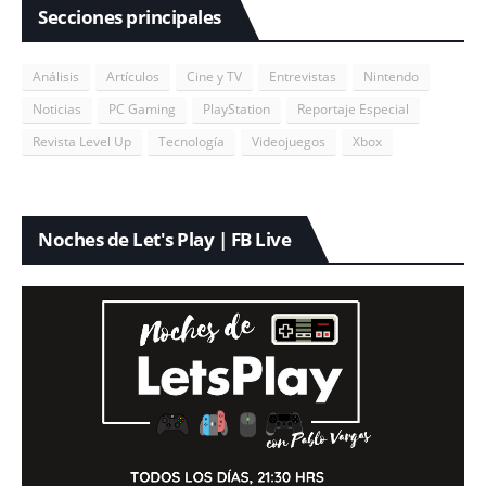
Secciones principales
Análisis
Artículos
Cine y TV
Entrevistas
Nintendo
Noticias
PC Gaming
PlayStation
Reportaje Especial
Revista Level Up
Tecnología
Videojuegos
Xbox
Noches de Let's Play | FB Live