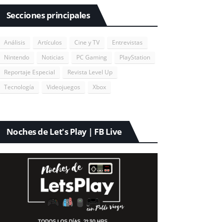
Secciones principales
Análisis
Artículos
Cine y TV
Entrevistas
Nintendo
Noticias
PC Gaming
PlayStation
Reportaje Especial
Revista Level Up
Tecnología
Videojuegos
Xbox
Noches de Let's Play | FB Live