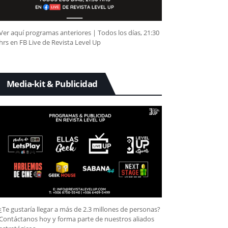
Ver aquí programas anteriores | Todos los días, 21:30
hrs en FB Live de Revista Level Up
Media-kit & Publicidad
¿Te gustaría llegar a más de 2.3 millones de personas?
Contáctanos hoy y forma parte de nuestros aliados