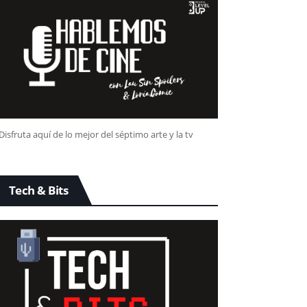
Disfruta aquí de lo mejor del séptimo arte y la tv
Tech & Bits