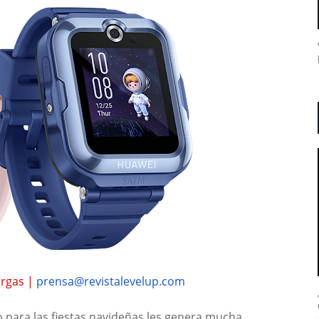
argas |
prensa@revistalevelup.com
 para las fiestas navideñas les genera mucha