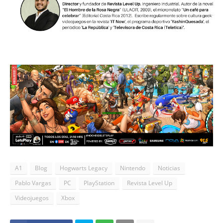
A1
Blog
Hogwarts Legacy
Nintendo
Noticias
Pablo Vargas
PC
PlayStation
Revista Level Up
Videojuegos
Xbox