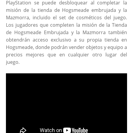
PlayStation se puede desbloquear al completar la
misión de la tienda de Hogsmeade embrujada y la
Mazmorra, incluido el set de cosméticos del juego.
Los jugadores que completen la misión de la Tienda
de Hogsmeade Embrujada y la Mazmorra también
obtendrán acceso exclusivo a su propia tienda en
Hogsmeade, donde podrán vender objetos y equipo a
precios mejores que en cualquier otro lugar del
juego.