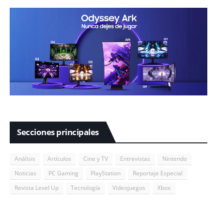
Secciones principales
Análisis
Artículos
Cine y TV
Entrevistas
Nintendo
Noticias
PC Gaming
PlayStation
Reportaje Especial
Revista Level Up
Tecnología
Videojuegos
Xbox