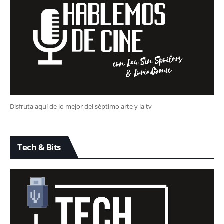
Disfruta aquí de lo mejor del séptimo arte y la tv
Tech & Bits