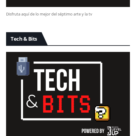
Disfruta aquí de lo mejor del séptimo arte y la tv
Tech & Bits