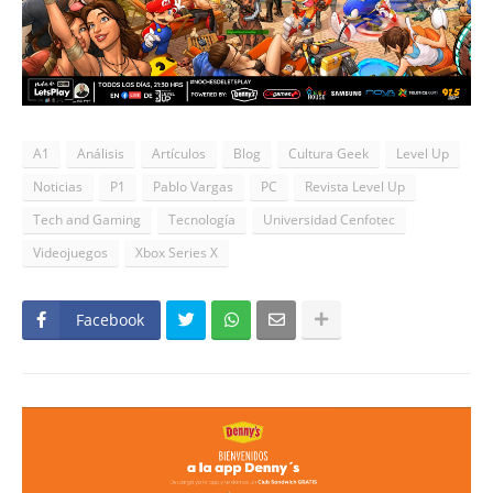
A1
Análisis
Artículos
Blog
Cultura Geek
Level Up
Noticias
P1
Pablo Vargas
PC
Revista Level Up
Tech and Gaming
Tecnología
Universidad Cenfotec
Videojuegos
Xbox Series X
Facebook