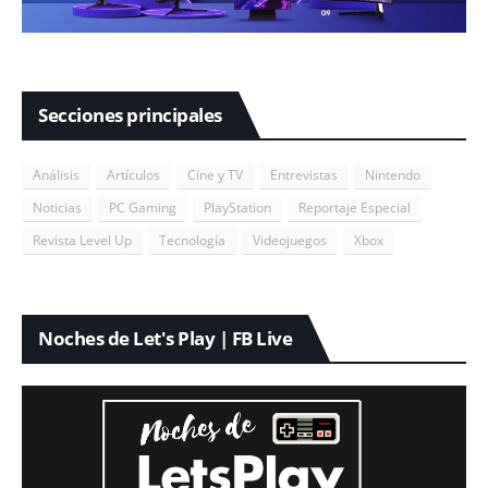
Secciones principales
Análisis
Artículos
Cine y TV
Entrevistas
Nintendo
Noticias
PC Gaming
PlayStation
Reportaje Especial
Revista Level Up
Tecnología
Videojuegos
Xbox
Noches de Let's Play | FB Live