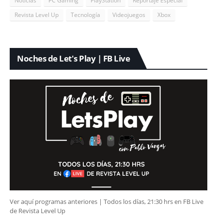
Noticias
PC Gaming
PlayStation
Reportaje Especial
Revista Level Up
Tecnología
Videojuegos
Xbox
Noches de Let's Play | FB Live
Ver aquí programas anteriores | Todos los días, 21:30 hrs en FB Live
de Revista Level Up