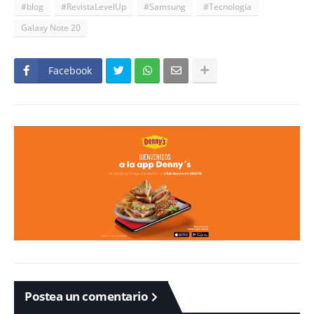
#blog
#RevistaLevelUp
#Samsung
#Tecnología
Galaxy Note 20
Facebook
Postea un comentario