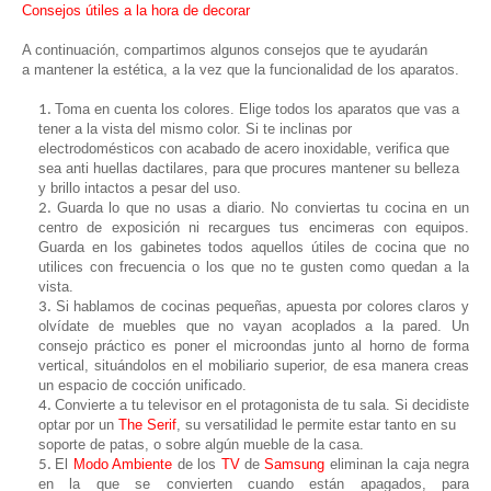
Consejos útiles a la hora de decorar
A continuación, compartimos algunos consejos que te ayudarán
a mantener la estética, a la vez que la funcionalidad de los aparatos.
Toma en cuenta los colores. Elige todos los aparatos que vas a
tener a la vista del mismo color. Si te inclinas por
electrodomésticos con acabado de acero inoxidable, verifica que
sea anti huellas dactilares, para que procures mantener su belleza
y brillo intactos a pesar del uso.
Guarda lo que no usas a diario. No conviertas tu cocina en un
centro de exposición ni recargues tus encimeras con equipos.
Guarda en los gabinetes todos aquellos útiles de cocina que no
utilices con frecuencia o los que no te gusten como quedan a la
vista.
Si hablamos de cocinas pequeñas, apuesta por colores claros y
olvídate de muebles que no vayan acoplados a la pared. Un
consejo práctico es
poner el microondas junto al horno de forma
vertical,
situándolos en el mobiliario superior, de esa manera creas
un espacio de cocción unificado.
Convierte a tu televisor en el protagonista de tu sala. Si decidiste
optar por un
The Serif
, su versatilidad le permite estar tanto en su
soporte de patas, o sobre algún mueble de la casa.
El
Modo Ambiente
de los
TV
de
Samsung
eliminan la caja negra
en la que se convierten cuando están apagados, para