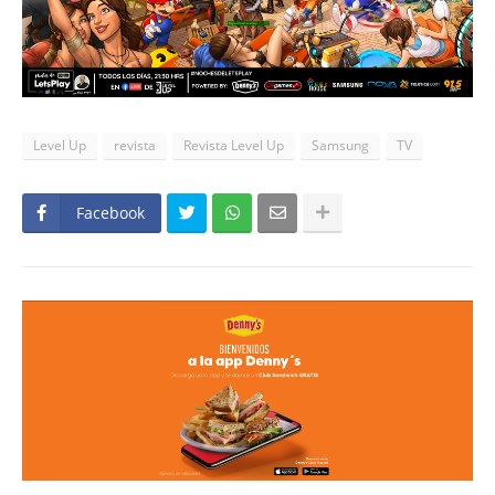
Level Up
revista
Revista Level Up
Samsung
TV
Facebook