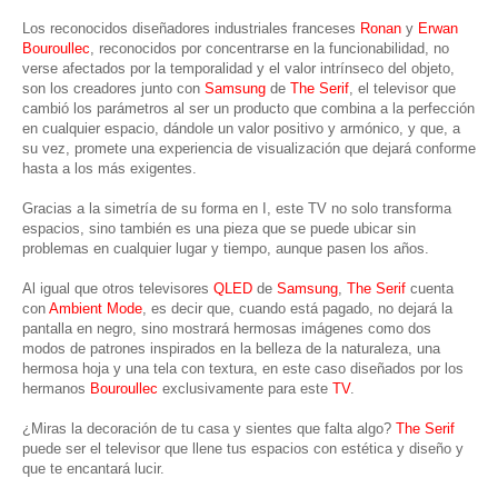
Los reconocidos diseñadores industriales franceses
Ronan
y
Erwan
Bouroullec
, reconocidos por concentrarse en la funcionabilidad, no
verse afectados por la temporalidad y el valor intrínseco del objeto,
son los creadores junto con
Samsung
de
The Serif
, el televisor que
cambió los parámetros al ser un producto que combina a la perfección
en cualquier espacio, dándole un valor positivo y armónico, y que, a
su vez, promete una experiencia de visualización que dejará conforme
hasta a los más exigentes.
Gracias a la simetría de su forma en I, este TV no solo transforma
espacios, sino también es una pieza que se puede ubicar sin
problemas en cualquier lugar y tiempo, aunque pasen los años.
Al igual que otros televisores
QLED
de
Samsung
,
The Serif
cuenta
con
Ambient Mode
, es decir que, cuando está pagado, no dejará la
pantalla en negro, sino mostrará hermosas imágenes como dos
modos de patrones inspirados en la belleza de la naturaleza, una
hermosa hoja y una tela con textura, en este caso diseñados por los
hermanos
Bouroullec
exclusivamente para este
TV
.
¿Miras la decoración de tu casa y sientes que falta algo?
The Serif
puede ser el televisor que llene tus espacios con estética y diseño y
que te encantará lucir.