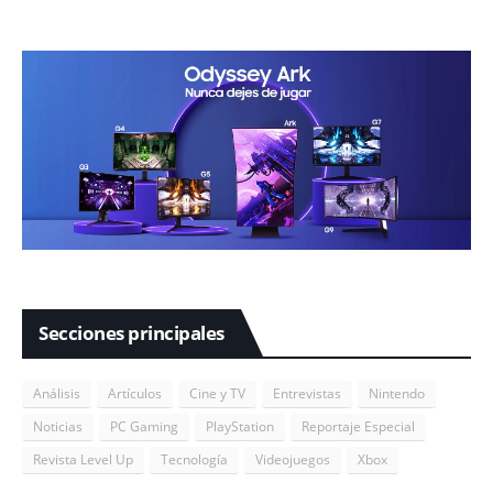
Secciones principales
Análisis
Artículos
Cine y TV
Entrevistas
Nintendo
Noticias
PC Gaming
PlayStation
Reportaje Especial
Revista Level Up
Tecnología
Videojuegos
Xbox