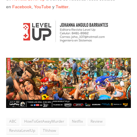
en
Facebook
,
YouTube
y
Twitter
.
ABC
HowToGetAwayMurder
Netflix
Review
RevistaLevelUp
TVshow