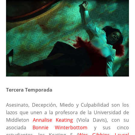
Tercera Temporada
Asesinato, Decepción, Miedo y Culpabilidad son los
lazos que unen a la profesora de la Universidad de
Middleton
Annalise Keating
(Viola Davis), con su
asociada
Bonnie Winterbottom
y sus cinco