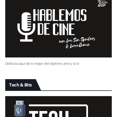
Disfruta aquí de lo mejor del séptimo arte y la tv
Tech & Bits